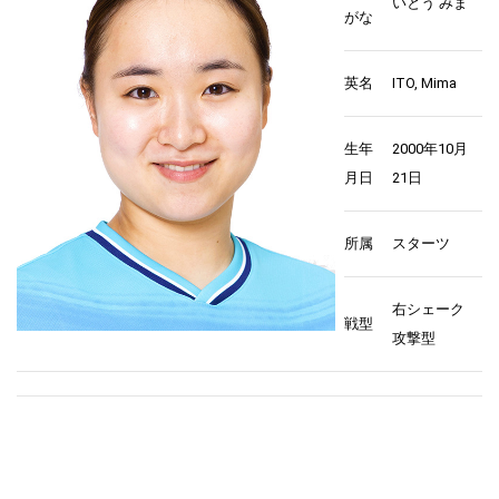
いとう みま
がな
英名
ITO, Mima
生年
2000年10月
月日
21日
所属
スターツ
右シェーク
戦型
攻撃型