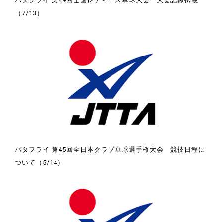
バタフライ 第49回全国レディース卓球大会 大会記録掲載
（7/13）
バタフライ 第45回全日本クラブ卓球選手権大会 競技日程に
ついて（5/14）