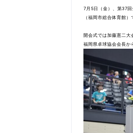
7月5日（金）、第3
加盟団体登録人数
（福岡市総合体育館）
関連組織一覧
開会式では加藤憲二大
販売品一覧
福岡県卓球協会会長か