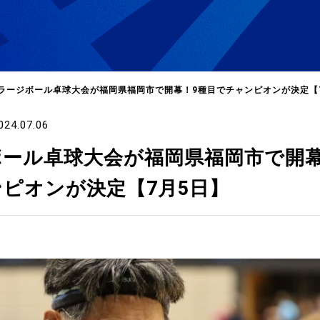
ラージボール卓球大会が福岡県福岡市で開幕！9種目でチャンピオンが決定【
024.07.06
選
ーム
ール卓球大会が福岡県福岡市で開幕
ピオンが決定【7月5日】
選
請
い合