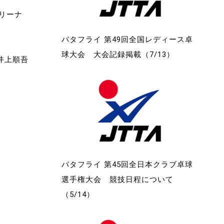
リーナ
バタフライ 第49回全国レディース卓
球大会 大会記録掲載（7/13）
井上順吾
バタフライ 第45回全日本クラブ卓球
選手権大会 競技日程について
（5/14）