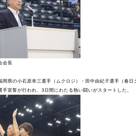
会会長
福岡県の小石原幸三選手（ムクロジ）・田中由紀子選手（春日
選手宣誓が行われ、3日間にわたる熱い闘いがスタートした。