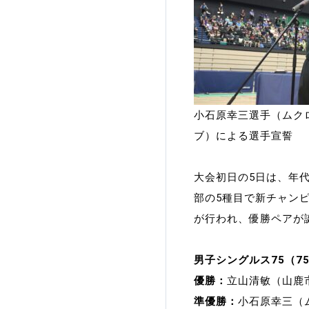
小石原幸三選手（ムク
ブ）による選手宣誓
大会初日の5日は、年
部の5種目で新チャン
が行われ、優勝ペアが
男子シングルス75（7
優勝：
立山清敏（山鹿
準優勝：
小石原幸三（