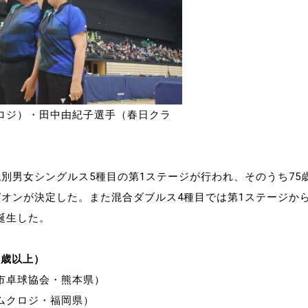
ロジ）・田中由紀子選手（春日クラ
代別男女シングルス5種目の第1ステージが行われ、そのうち75
ピオンが決定した。また混合ダブルス4種目では第1ステージか
誕生した。
5歳以上）
市卓球協会・熊本県）
ムクロジ・福岡県）