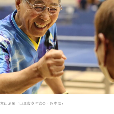
制作
審判
バナ
員会
委員
事業
 立山清敏（山鹿市卓球協会・熊本県）