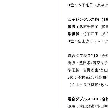
3位：
木下京子（京華
女子シングルス85（8
優勝：
武石千恵子（玖
準優勝：
竹下正子（八
3位：
畠山凉子（ＫＴ
混合ダブルス130（合
優勝：益田孝/清家令
準優勝：宮野次生/奥
3位：幸村克己/前野
（２１クラブ愛知/あ
混合ダブルス140（合
優勝：秋山雅彦/小山