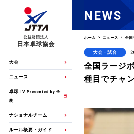
NEWS
公益財団法人
ホーム
ニュース
全国
日本卓球協会
大会・試合
2
日程
大会・試合
男子ナショナルチーム
卓球の基本的なルール
協会会員登録
卓球協会のミッション
国際交流届申込みフォ
大会
全国ラージボ
手・候補
公式記録
日本代表
競技規則
会長あいさつ
国際大会自主参加申請
種目でチャン
ニュース
ゼッケンについて
女子ナショナルチーム
手・候補
特集
観戦ガイド
競技者育成事業
役員委員
競技ウエア広告申請
卓球TV
国内ランキング
Presented by 全
農
男子世界ランキング
TV・メディア情報
卓球用語集
審判
沿革・組織図
競技ウエアチーム名申
公式大会優勝記録
ナショナルチーム
女子世界ランキング
お知らせ
スポーツ栄養カルタ
指導者
取り組み・活動
日本卓球ルールのお問
わせ
ルール概要・ガイド
各種選考基準