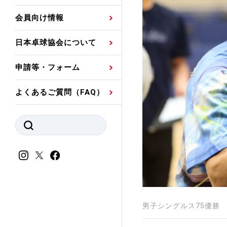
プレスリリース
公認資格者名簿
関連団体代表委員など
審判員ネームプレート
会員向け情報
強化スタッフ
申込
競技者(パスウェイ)・
公認品一覧
規程・お見舞い制度
日本卓球協会について
その他
公認メーカー一覧
ハンドブックデータ
申請等・フォーム
委員会
事業計画・事業報告
よくあるご質問（FAQ）
財務諸表等
指導者養成委員会
JTTAスポーツ団体ガ
競技者育成委員会
ンスコード
スポーツ医・科学委
理事会報告
アンチ・ドーピング
スポーツ振興くじ助成
会
等
男子シングルス75優勝
加盟団体一覧