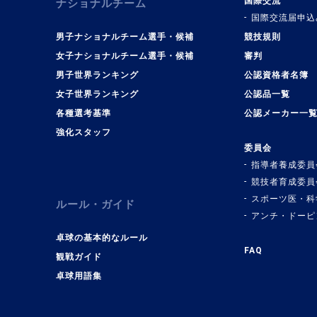
国際交流
ナショナルチーム
国際交流届申込
男子ナショナルチーム選手・候補
競技規則
女子ナショナルチーム選手・候補
審判
男子世界ランキング
公認資格者名簿
女子世界ランキング
公認品一覧
各種選考基準
公認メーカー一
強化スタッフ
委員会
指導者養成委員
競技者育成委員
スポーツ医・科
ルール・ガイド
アンチ・ドーピ
卓球の基本的なルール
FAQ
観戦ガイド
卓球用語集