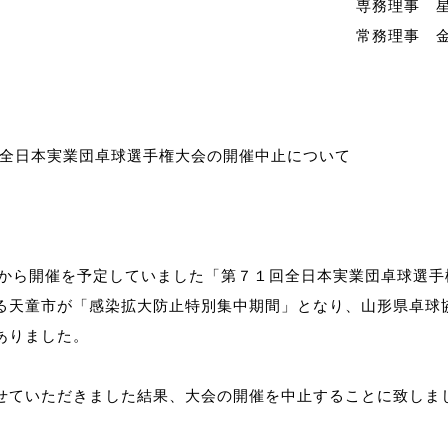
専務理事 
制作
常務理事 
審判
全日本実業団卓球選手権大会の開催中止について
バナ
木）から開催を予定していました「第７１回全日本実業団卓球選手
員会
る天童市が「感染拡大防止特別集中期間」となり、山形県卓球
ありました。
委員
事業
せていただきました結果、大会の開催を中止することに致しま