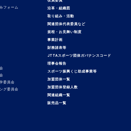
役員委員
みフォーム
沿革・組織図
取り組み・活動
関連団体代表委員など
規程・お見舞い制度
事業計画
覧
財務諸表等
JTTAスポーツ団体ガバナンスコード
理事会報告
会
スポーツ振興くじ助成事業等
会
加盟団体一覧
学委員会
加盟団体登録人数
ング委員会
関連組織一覧
販売品一覧