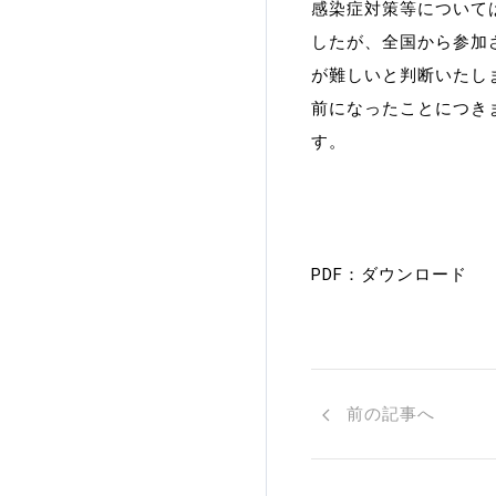
感染症対策等について
加盟団体登録人数
したが、全国から参加
が難しいと判断いたし
関連組織一覧
前になったことにつき
す。
販売品一覧
PDF：
ダウンロード
前の記事へ