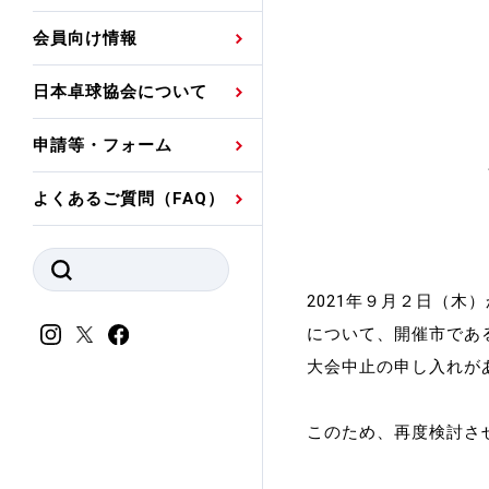
プレスリリース
公認資格者名簿
関連団体代表委員など
審判員ネームプレート
会員向け情報
強化スタッフ
申込
競技者(パスウェイ)・
公認品一覧
規程・お見舞い制度
日本卓球協会について
その他
公認メーカー一覧
ハンドブックデータ
申請等・フォーム
委員会
事業計画・事業報告
よくあるご質問（FAQ）
財務諸表等
指導者養成委員会
JTTAスポーツ団体ガ
競技者育成委員会
ンスコード
2021年９月２日（
スポーツ医・科学委
について、開催市であ
理事会報告
大会中止の申し入れが
アンチ・ドーピング
スポーツ振興くじ助成
会
等
このため、再度検討さ
加盟団体一覧