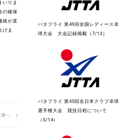
まいりま
全の確保
連絡が直
バタフライ 第49回全国レディース卓
上げま
球大会 大会記録掲載（7/13）
バタフライ 第45回全日本クラブ卓球
選手権大会 競技日程について
記事へ
（5/14）