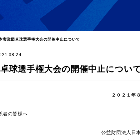
本実業団卓球選手権大会の開催中止について
021.08.24
選
ーム
団卓球選手権大会の開催中止につい
選
２０２１年
請
係者の皆様へ
い合
公益財団法人日