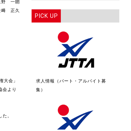
星野 一朗
金﨑 正久
PICK UP
権大会」
求人情報（パート・アルバイト募
協会より
集）
した。