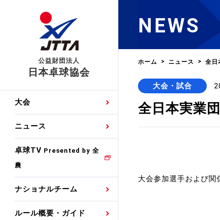
NEWS
公益財団法人
ホーム
ニュース
全日
日本卓球協会
大会・試合
2
日程
大会・試合
男子ナショナルチーム
卓球の基本的なルール
協会会員登録
卓球協会のミッション
国際交流届申込みフォ
大会
全日本実業
手・候補
公式記録
日本代表
競技規則
会長あいさつ
国際大会自主参加申請
ニュース
ゼッケンについて
女子ナショナルチーム
手・候補
特集
観戦ガイド
競技者育成事業
役員委員
競技ウエア広告申請
卓球TV
国内ランキング
Presented by 全
農
男子世界ランキング
TV・メディア情報
卓球用語集
審判
沿革・組織図
競技ウエアチーム名申
公式大会優勝記録
大会参加選手および関
ナショナルチーム
女子世界ランキング
お知らせ
スポーツ栄養カルタ
指導者
取り組み・活動
日本卓球ルールのお問
わせ
ルール概要・ガイド
各種選考基準