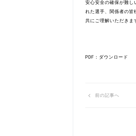
安心安全の確保が難し
加盟団体登録人数
れた選手、関係者の皆
共にご理解いただきま
関連組織一覧
販売品一覧
PDF：
ダウンロード
前の記事へ