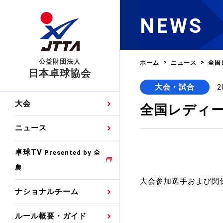
NEWS
公益財団法人
ホーム
ニュース
全国
日本卓球協会
大会・試合
2
日程
大会・試合
男子ナショナルチーム
卓球の基本的なルール
協会会員登録
卓球協会のミッション
国際交流届申込みフォ
大会
全国レディ
手・候補
公式記録
日本代表
競技規則
会長あいさつ
国際大会自主参加申請
ニュース
ゼッケンについて
女子ナショナルチーム
手・候補
特集
観戦ガイド
競技者育成事業
役員委員
競技ウエア広告申請
卓球TV
国内ランキング
Presented by 全
農
男子世界ランキング
TV・メディア情報
卓球用語集
審判
沿革・組織図
競技ウエアチーム名申
公式大会優勝記録
大会参加選手および関
ナショナルチーム
女子世界ランキング
お知らせ
スポーツ栄養カルタ
指導者
取り組み・活動
日本卓球ルールのお問
わせ
ルール概要・ガイド
各種選考基準