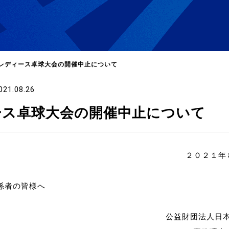
レディース卓球大会の開催中止について
021.08.26
選
ーム
ース卓球大会の開催中止について
選
２０２１年
請
係者の皆様へ
い合
公益財団法人日