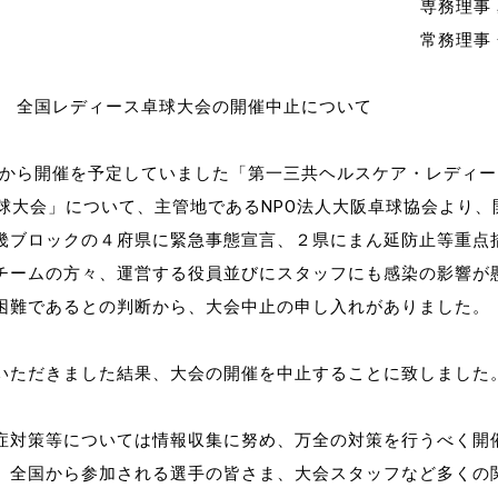
専務理事 
制作
常務理事 
審判
全国レディース卓球大会の開催中止について
金）から開催を予定していました「第一三共ヘルスケア・レディース
卓球大会」について、主管地であるNPO法人大阪卓球協会より、
畿ブロックの４府県に緊急事態宣言、２県にまん延防止等重点
チームの方々、運営する役員並びにスタッフにも感染の影響が
バナ
困難であるとの判断から、大会中止の申し入れがありました。
員会
いただきました結果、大会の開催を中止することに致しました
委員
事業
症対策等については情報収集に努め、万全の対策を行うべく開
、全国から参加される選手の皆さま、大会スタッフなど多くの