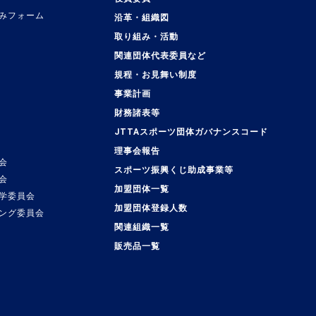
みフォーム
沿革・組織図
取り組み・活動
関連団体代表委員など
規程・お見舞い制度
事業計画
覧
財務諸表等
JTTAスポーツ団体ガバナンスコード
理事会報告
会
スポーツ振興くじ助成事業等
会
加盟団体一覧
学委員会
加盟団体登録人数
ング委員会
関連組織一覧
販売品一覧