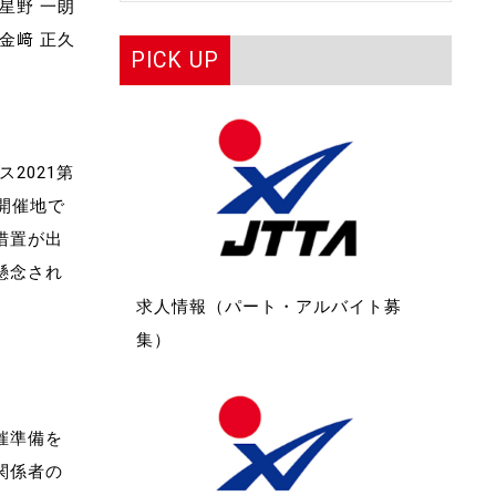
星野 一朗
金﨑 正久
PICK UP
2021第
開催地で
措置が出
懸念され
求人情報（パート・アルバイト募
集）
。
催準備を
関係者の