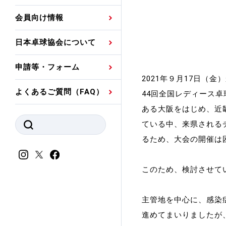
プレスリリース
公認資格者名簿
関連団体代表委員など
審判員ネームプレート
会員向け情報
強化スタッフ
申込
競技者(パスウェイ)・
公認品一覧
規程・お見舞い制度
日本卓球協会について
その他
公認メーカー一覧
ハンドブックデータ
申請等・フォーム
委員会
事業計画・事業報告
2021年９月17日（
よくあるご質問（FAQ）
44回全国レディース
財務諸表等
指導者養成委員会
ある大阪をはじめ、近
ている中、来県される
JTTAスポーツ団体ガ
競技者育成委員会
ンスコード
るため、大会の開催は
スポーツ医・科学委
理事会報告
このため、検討させて
アンチ・ドーピング
スポーツ振興くじ助成
会
等
主管地を中心に、感染
進めてまいりましたが
加盟団体一覧