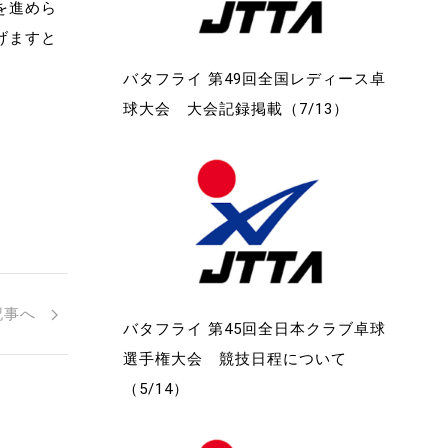
を進めら
げますと
バタフライ 第49回全国レディース卓
球大会 大会記録掲載（7/13）
記事へ
バタフライ 第45回全日本クラブ卓球
選手権大会 競技日程について
（5/14）