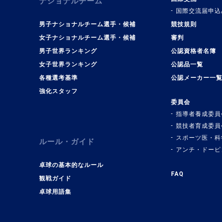
ナショナルチーム
国際交流届申込
男子ナショナルチーム選手・候補
競技規則
女子ナショナルチーム選手・候補
審判
男子世界ランキング
公認資格者名簿
女子世界ランキング
公認品一覧
各種選考基準
公認メーカー一
強化スタッフ
委員会
指導者養成委員
競技者育成委員
スポーツ医・科
ルール・ガイド
アンチ・ドーピ
卓球の基本的なルール
FAQ
観戦ガイド
卓球用語集