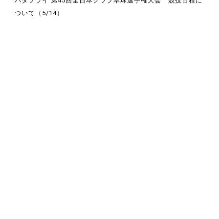
バタフライ 第45回全日本クラブ卓球選手権大会 競技日程に
ついて（5/14）
競技ウエアに広告やチーム名等を付ける場合の申請について