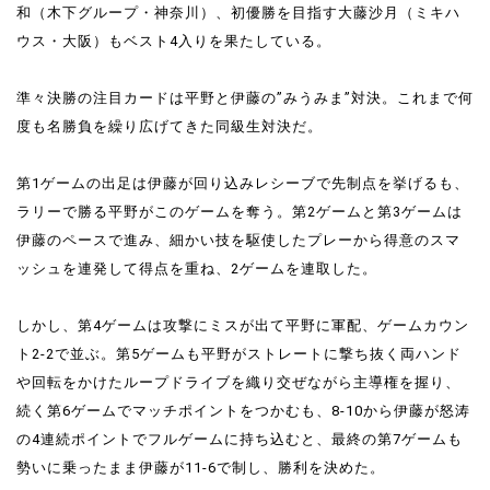
和（木下グループ・神奈川）、初優勝を目指す大藤沙月（ミキハ
ウス・大阪）もベスト4入りを果たしている。
準々決勝の注目カードは平野と伊藤の”みうみま”対決。これまで何
度も名勝負を繰り広げてきた同級生対決だ。
第1ゲームの出足は伊藤が回り込みレシーブで先制点を挙げるも、
ラリーで勝る平野がこのゲームを奪う。第2ゲームと第3ゲームは
伊藤のペースで進み、細かい技を駆使したプレーから得意のスマ
ッシュを連発して得点を重ね、2ゲームを連取した。
しかし、第4ゲームは攻撃にミスが出て平野に軍配、ゲームカウン
ト2-2で並ぶ。第5ゲームも平野がストレートに撃ち抜く両ハンド
や回転をかけたループドライブを織り交ぜながら主導権を握り、
続く第6ゲームでマッチポイントをつかむも、8-10から伊藤が怒涛
の4連続ポイントでフルゲームに持ち込むと、最終の第7ゲームも
勢いに乗ったまま伊藤が11-6で制し、勝利を決めた。