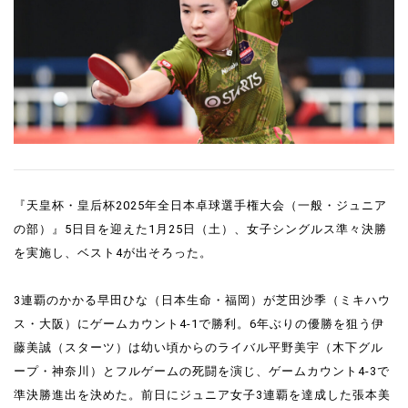
『天皇杯・皇后杯2025年全日本卓球選手権大会（一般・ジュニア
の部）』5日目を迎えた1月25日（土）、女子シングルス準々決勝
を実施し、ベスト4が出そろった。
3連覇のかかる早田ひな（日本生命・福岡）が芝田沙季（ミキハウ
ス・大阪）にゲームカウント4-1で勝利。6年ぶりの優勝を狙う伊
藤美誠（スターツ）は幼い頃からのライバル平野美宇（木下グル
ープ・神奈川）とフルゲームの死闘を演じ、ゲームカウント4-3で
準決勝進出を決めた。前日にジュニア女子3連覇を達成した張本美