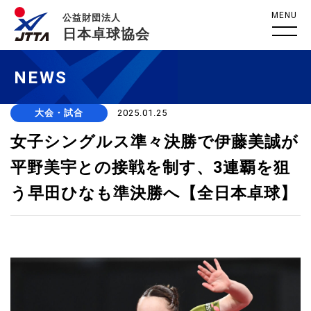
MENU
公益財団法人
日本卓球協会
NEWS
大会・試合
2025.01.25
女子シングルス準々決勝で伊藤美誠が
平野美宇との接戦を制す、3連覇を狙
う早田ひなも準決勝へ【全日本卓球】