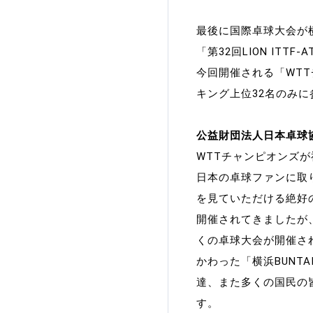
加盟団体登録人数
最後に国際卓球大会が
「第32回LION ITT
関連組織一覧
今回開催される「WT
販売品一覧
キング上位32名のみ
公益財団法人日本卓球協
WTTチャンピオンズ
日本の卓球ファンに取
を見ていただける絶好
開催されてきましたが
くの卓球大会が開催さ
かわった「横浜BUNT
達、また多くの国民の
す。