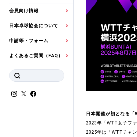
プレスリリース
公認資格者名簿
関連団体代表委員など
審判員ネームプレート
会員向け情報
強化スタッフ
申込
競技者(パスウェイ)・
公認品一覧
規程・お見舞い制度
日本卓球協会について
その他
公認メーカー一覧
ハンドブックデータ
申請等・フォーム
委員会
事業計画・事業報告
よくあるご質問（FAQ）
財務諸表等
指導者養成委員会
JTTAスポーツ団体ガ
競技者育成委員会
ンスコード
スポーツ医・科学委
理事会報告
アンチ・ドーピング
スポーツ振興くじ助成
日本開催が初となる「
会
等
2023年「WTT女子
2025年は「WTTチ
加盟団体一覧