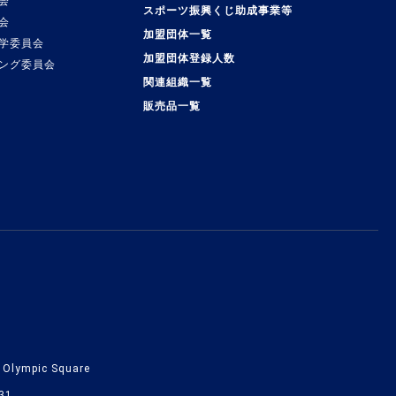
会
スポーツ振興くじ助成事業等
会
加盟団体一覧
学委員会
加盟団体登録人数
ング委員会
関連組織一覧
販売品一覧
lympic Square
31