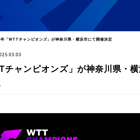
25年「WTTチャンピオンズ」が神奈川県・横浜市にて開催決定
025.03.03
選
ーム
WTTチャンピオンズ」が神奈川県・
定
選
請
い合