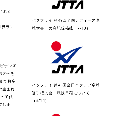
された
バタフライ 第49回全国レディース卓
世界ラン
球大会 大会記録掲載（7/13）
ンピオンズ
球大会を
まで数多
バタフライ 第45回全日本クラブ卓球
の生まれ
選手権大会 競技日程について
くの子供
（5/14）
待しま