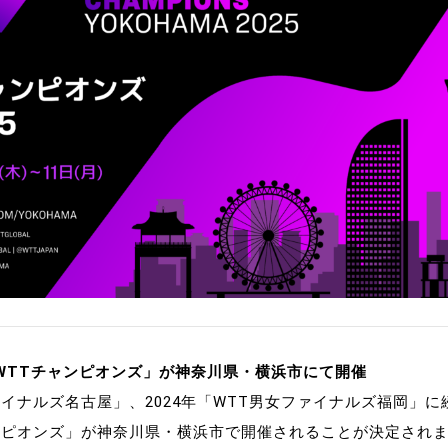
制作
審判
バナ
員会
委員
事業
WTTチャンピオンズ」が神奈川県・横浜市にて開催
ファイナルズ名古屋」、2024年「WTT男女ファイナルズ福岡」に
ャンピオンズ」が神奈川県・横浜市で開催されることが決定され