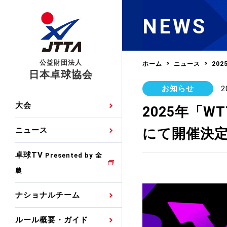
NEWS
公益財団法人
ホーム
ニュース
20
日本卓球協会
お知らせ
2
日程
大会・試合
男子ナショナルチーム
卓球の基本的なルール
協会会員登録
卓球協会のミッション
国際交流届申込みフォ
大会
2025年「
手・候補
公式記録
日本代表
競技規則
会長あいさつ
国際大会自主参加申請
にて開催決
ニュース
ゼッケンについて
女子ナショナルチーム
手・候補
特集
観戦ガイド
競技者育成事業
役員委員
競技ウエア広告申請
卓球TV
国内ランキング
Presented by 全
農
男子世界ランキング
TV・メディア情報
卓球用語集
審判
沿革・組織図
競技ウエアチーム名申
公式大会優勝記録
ナショナルチーム
女子世界ランキング
お知らせ
スポーツ栄養カルタ
指導者
取り組み・活動
日本卓球ルールのお問
わせ
ルール概要・ガイド
各種選考基準