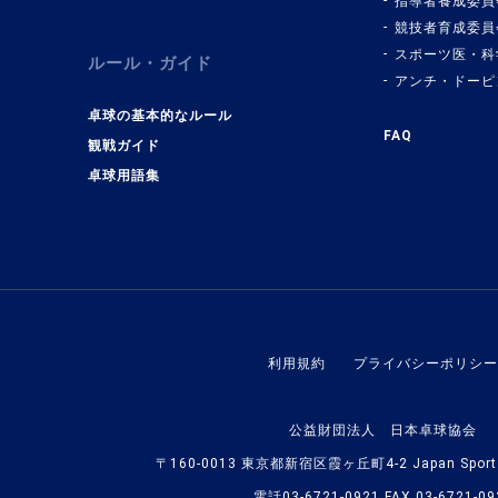
指導者養成委員
競技者育成委員
スポーツ医・科
ルール・ガイド
アンチ・ドーピ
卓球の基本的なルール
FAQ
観戦ガイド
卓球用語集
利用規約
プライバシーポリシー
公益財団法人 日本卓球協会
〒160-0013 東京都新宿区霞ヶ丘町4-2 Japan Sport O
電話03-6721-0921 FAX 03-6721-09