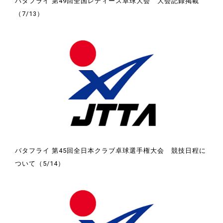
バタフライ 第49回全国レディース卓球大会 大会記録掲載
（7/13）
バタフライ 第45回全日本クラブ卓球選手権大会 競技日程に
ついて（5/14）