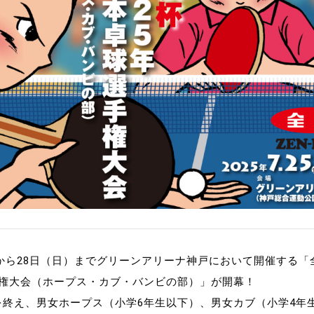
制作
審判
バナ
員会
委員
事業
金）から28日（日）までグリーンアリーナ神戸において開催する「
選手権大会（ホープス・カブ・バンビの部）」が開幕！
を終え、男女ホープス（小学6年生以下）、男女カブ（小学4年