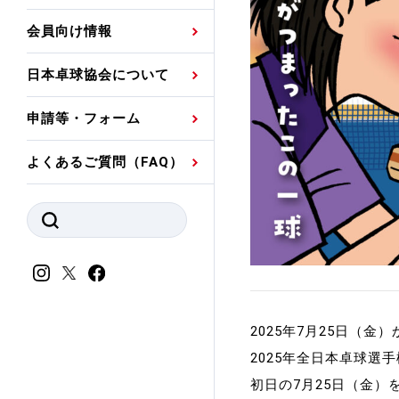
プレスリリース
公認資格者名簿
関連団体代表委員など
審判員ネームプレート
会員向け情報
強化スタッフ
申込
競技者(パスウェイ)・
公認品一覧
規程・お見舞い制度
日本卓球協会について
その他
公認メーカー一覧
ハンドブックデータ
申請等・フォーム
委員会
事業計画・事業報告
よくあるご質問（FAQ）
財務諸表等
指導者養成委員会
JTTAスポーツ団体ガ
競技者育成委員会
ンスコード
スポーツ医・科学委
理事会報告
アンチ・ドーピング
スポーツ振興くじ助成
2025年7月25日（
会
等
2025年全日本卓球
初日の7月25日（金）
加盟団体一覧