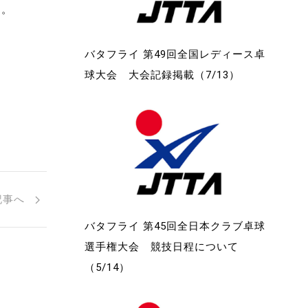
た。
。
バタフライ 第49回全国レディース卓
球大会 大会記録掲載（7/13）
記事へ
バタフライ 第45回全日本クラブ卓球
選手権大会 競技日程について
（5/14）