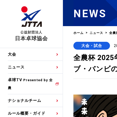
NEWS
公益財団法人
ホーム
ニュース
全農
日本卓球協会
大会・試合
2
日程
大会・試合
男子ナショナルチーム
卓球の基本的なルール
協会会員登録
卓球協会のミッション
国際交流届申込みフォ
大会
全農杯 20
手・候補
公式記録
日本代表
競技規則
会長あいさつ
国際大会自主参加申請
ブ・バンビ
ニュース
ゼッケンについて
女子ナショナルチーム
手・候補
特集
観戦ガイド
競技者育成事業
役員委員
競技ウエア広告申請
卓球TV
国内ランキング
Presented by 全
農
男子世界ランキング
TV・メディア情報
卓球用語集
審判
沿革・組織図
競技ウエアチーム名申
公式大会優勝記録
ナショナルチーム
女子世界ランキング
お知らせ
スポーツ栄養カルタ
指導者
取り組み・活動
日本卓球ルールのお問
わせ
ルール概要・ガイド
各種選考基準