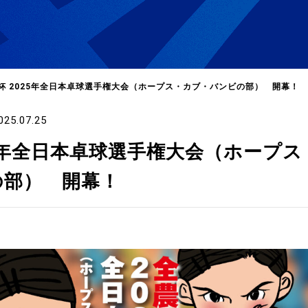
杯 2025年全日本卓球選手権大会（ホープス・カブ・バンビの部） 開幕！
025.07.25
選
ーム
25年全日本卓球選手権大会（ホープス
の部） 開幕！
選
請
い合