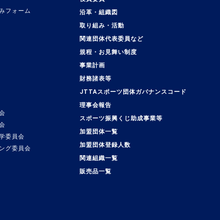
みフォーム
沿革・組織図
取り組み・活動
関連団体代表委員など
規程・お見舞い制度
事業計画
覧
財務諸表等
JTTAスポーツ団体ガバナンスコード
理事会報告
会
スポーツ振興くじ助成事業等
会
加盟団体一覧
学委員会
加盟団体登録人数
ング委員会
関連組織一覧
販売品一覧