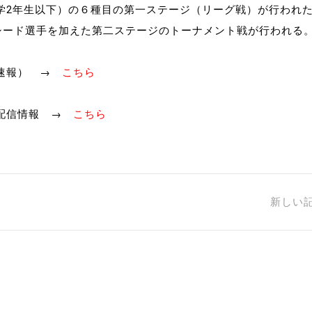
学2年生以下）の６種目の第一ステージ（リーグ戦）が行われ
はシード選手を加えた第二ステージのトーナメント戦が行われる
録速報） →
こちら
ブ配信情報 →
こちら
新しい