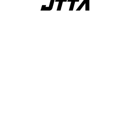
競技ウエアに広告やチーム名等を付ける場合の申請について
スポーツ倫理と責任に関する啓発ステートメント（立場表
明）について