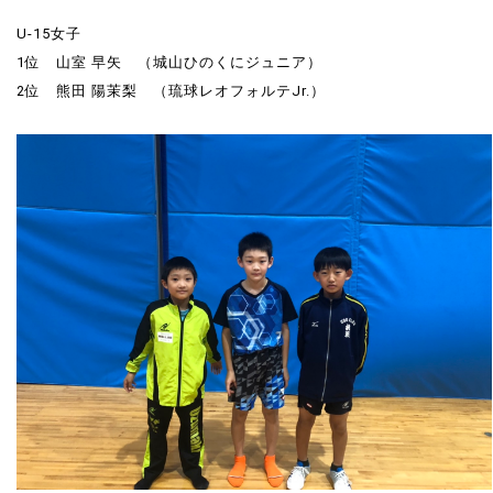
U-15女子
1位 山室 早矢 （城山ひのくにジュニア）
2位 熊田 陽茉梨 （琉球レオフォルテJr.）