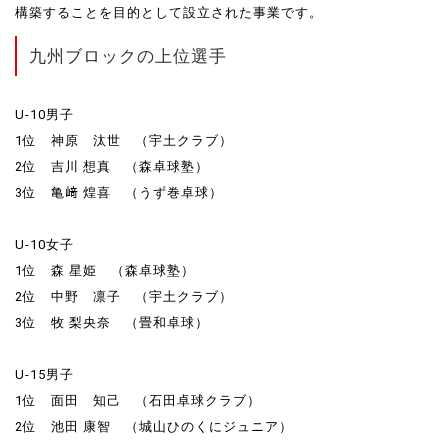
構築することを目的として設立された事業です。
九州ブロックの上位選手
U-10男子
1位 神原 汰世 （宇土クラブ）
2位 吉川 想真 （森卓球塾）
3位 亀﨑 煌喜 （うず巻卓球）
U-10女子
1位 森 星姫 （森卓球塾）
2位 中野 凛子 （宇土クラブ）
3位 牧 梨央奈 （畳和卓球）
U-15男子
1位 面田 知己 （石田卓球クラブ）
2位 池田 康智 （城山ひのくにジュニア）