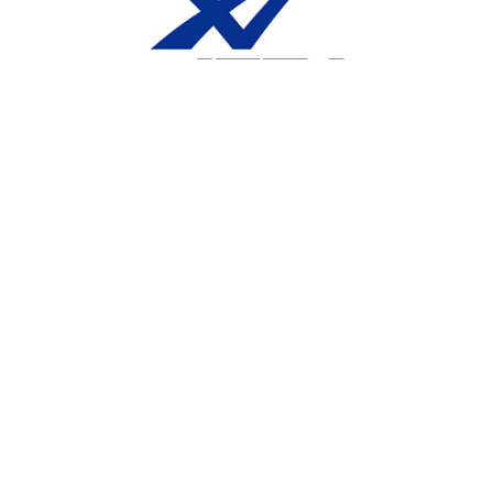
スポーツ倫理と責任に関する啓発ステートメント（立場表
明）について
公益財団法人 日本卓球協会
SNS公式アカウント
大会