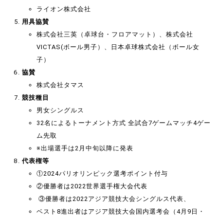
ライオン株式会社
用具協賛
株式会社三英（卓球台・フロアマット）、株式会社
VICTAS(ボール男子）、日本卓球株式会社（ボール女
子）
協賛
株式会社タマス
競技種目
男女シングルス
32名によるトーナメント方式 全試合7ゲームマッチ4ゲー
ム先取
※出場選手は2月中旬以降に発表
代表権等
①2024パリオリンピック選考ポイント付与
②優勝者は2022世界選手権大会代表
③優勝者は2022アジア競技大会シングルス代表、
ベスト8進出者はアジア競技大会国内選考会（4月9日・