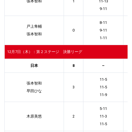
張本智和
1
11-13
9-11
8-11
戸上隼輔
0
9-11
張本智和
1-11
12月7日（木）：第２ステージ 決勝リーグ
日本
8
–
11-5
張本智和
3
11-5
早田ひな
11-9
5-11
木原美悠
2
11-3
11-5