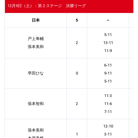
12月9日（土）：第２ステージ 決勝リーグ
日本
5
–
5-11
戸上隼輔
2
13-11
張本美和
11-9
6-11
早田ひな
0
9-11
5-11
11-3
張本智和
2
11-6
7-11
12-10
張本美和
1
3-11