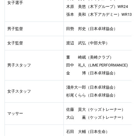
女子選手
木原 美悠（木下グループ）WR24
張本 美和（木下アカデミー）WR13
男子監督
田勢 邦史（日本卓球協会）
女子監督
渡辺 武弘（中部大学）
董 崎岷（美崎クラブ）
男子スタッフ
田中 礼人（LIME PERFORMANCE)
金 博（日本卓球協会）
淺井大一郎（日本卓球協会）
女子スタッフ
杉尾くらら（日本卓球協会）
佐藤 貢大（ケッズトレーナー）
マッサー
大山 薫（ケッズトレーナー）
石田 大輔（日本生命）