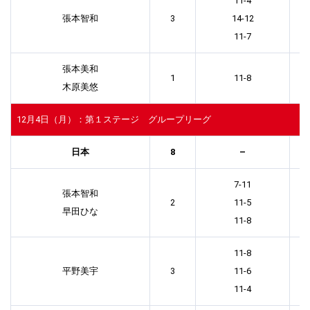
11-4
張本智和
3
14-12
11-7
張本美和
1
11-8
木原美悠
12月4日（月）：第１ステージ グループリーグ
日本
8
–
7-11
張本智和
2
11-5
早田ひな
11-8
11-8
平野美宇
3
11-6
11-4