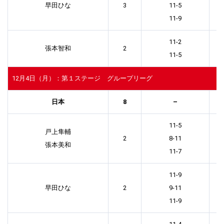
早田ひな
3
11-5
11-9
11-2
張本智和
2
11-5
12月4日（月）：第１ステージ グループリーグ
日本
8
–
11-5
戸上隼輔
2
8-11
張本美和
11-7
11-9
早田ひな
2
9-11
11-9