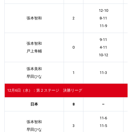
12-10
張本智和
2
8-11
11-9
9-11
張本智和
0
4-11
戸上隼輔
10-12
張本美和
1
11-3
早田ひな
12月6日（水）：第２ステージ 決勝リーグ
日本
8
–
11-6
張本智和
3
11-5
早田ひな