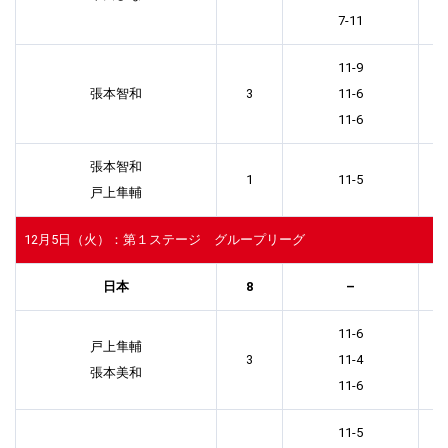
7-11
11-9
張本智和
3
11-6
11-6
張本智和
1
11-5
戸上隼輔
12月5日（火）：第１ステージ グループリーグ
日本
8
–
11-6
戸上隼輔
3
11-4
張本美和
11-6
11-5