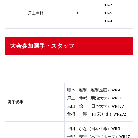
11-2
戸上隼輔
3
11-5
11-4
大会参加選手・スタッフ
張本 智和（智和企画）WR9
戸上 隼輔（明治大学）WR31
男子選手
吉山 僚一（日本大学）WR137
曽根 翔（T.T彩たま）WR272
早田 ひな（日本生命）WR5
平野 美宇（木下グループ）WR17