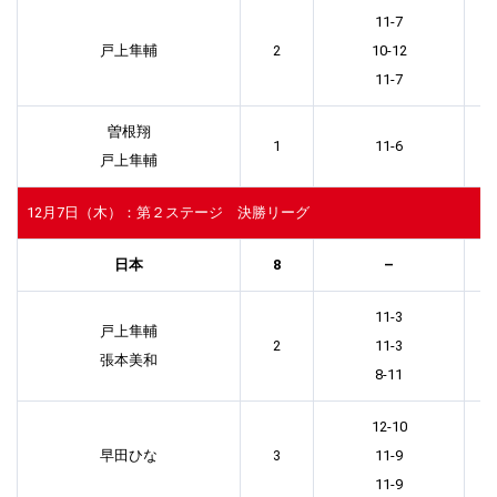
11-7
戸上隼輔
2
10-12
11-7
曽根翔
1
11-6
戸上隼輔
12月7日（木）：第２ステージ 決勝リーグ
日本
8
–
11-3
戸上隼輔
2
11-3
張本美和
8-11
12-10
早田ひな
3
11-9
11-9