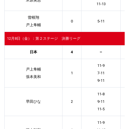
木原美悠
11-13
曽根翔
0
5-11
戸上隼輔
12月8日（金）：第２ステージ 決勝リーグ
日本
4
–
11-9
戸上隼輔
1
7-11
張本美和
9-11
11-8
早田ひな
2
9-11
11-5
11-9