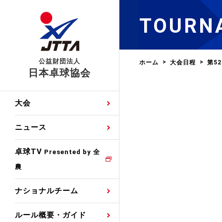
TOURN
公益財団法人
ホーム
大会日程
第5
日本卓球協会
日程
大会・試合
男子ナショナルチーム
卓球の基本的なルール
協会会員登録
卓球協会のミッション
国際交流届申込みフォ
大会
手・候補
公式記録
日本代表
競技規則
会長あいさつ
国際大会自主参加申請
ニュース
ゼッケンについて
女子ナショナルチーム
手・候補
特集
観戦ガイド
競技者育成事業
役員委員
競技ウエア広告申請
卓球TV
国内ランキング
Presented by 全
農
男子世界ランキング
TV・メディア情報
卓球用語集
審判
沿革・組織図
競技ウエアチーム名申
公式大会優勝記録
ナショナルチーム
女子世界ランキング
お知らせ
スポーツ栄養カルタ
指導者
取り組み・活動
日本卓球ルールのお問
わせ
ルール概要・ガイド
各種選考基準