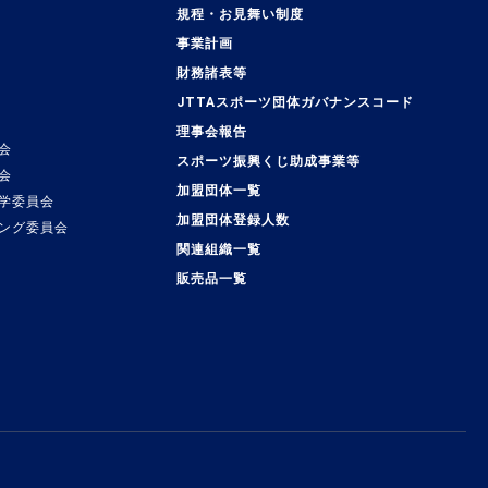
規程・お見舞い制度
事業計画
覧
財務諸表等
JTTAスポーツ団体ガバナンスコード
理事会報告
会
スポーツ振興くじ助成事業等
会
加盟団体一覧
学委員会
加盟団体登録人数
ング委員会
関連組織一覧
販売品一覧