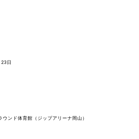
制作
審判
月23日
バナ
員会
委員
事業
ラウンド体育館（ジップアリーナ岡山）