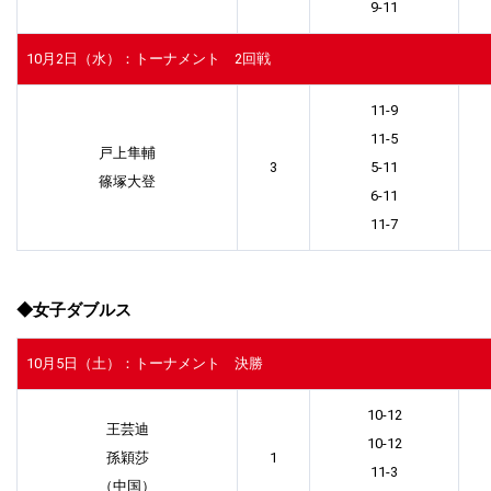
9-11
10月2日（水）：トーナメント 2回戦
11-9
11-5
戸上隼輔
3
5-11
篠塚大登
6-11
11-7
◆女子ダブルス
10月5日（土）：トーナメント 決勝
10-12
王芸迪
10-12
孫穎莎
1
11-3
（中国）