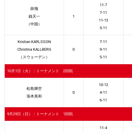
11-7
薛飛
7-11
銭天一
1
11-13
（中国）
5-11
Kristian KARLSSON
7-11
Christina KALLBERG
0
9-11
（スウェーデン）
5-11
10月1日（火）：トーナメント 2回戦
10-12
松島輝空
0
4-11
張本美和
6-11
9月29日（日）：トーナメント 1回戦
11-4