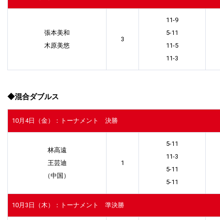
11-9
張本美和
5-11
3
木原美悠
11-5
11-3
◆混合ダブルス
10月4日（金）：トーナメント 決勝
5-11
林高遠
11-3
王芸迪
1
5-11
（中国）
5-11
10月3日（木）：トーナメント 準決勝