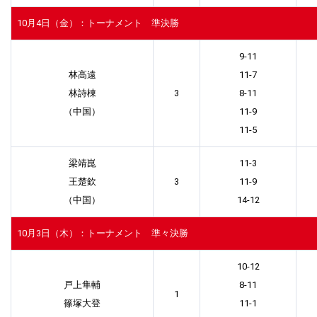
10月4日（金）：トーナメント 準決勝
9-11
林高遠
11-7
林詩棟
3
8-11
（中国）
11-9
11-5
梁靖崑
11-3
王楚欽
3
11-9
（中国）
14-12
10月3日（木）：トーナメント 準々決勝
10-12
戸上隼輔
8-11
1
篠塚大登
11-1