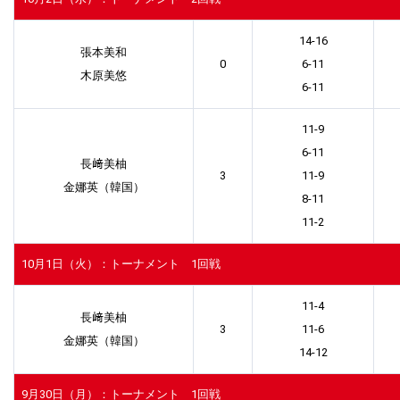
14-16
張本美和
0
6-11
木原美悠
6-11
11-9
6-11
長﨑美柚
3
11-9
金娜英（韓国）
8-11
11-2
10月1日（火）：トーナメント 1回戦
11-4
長﨑美柚
3
11-6
金娜英（韓国）
14-12
9月30日（月）：トーナメント 1回戦