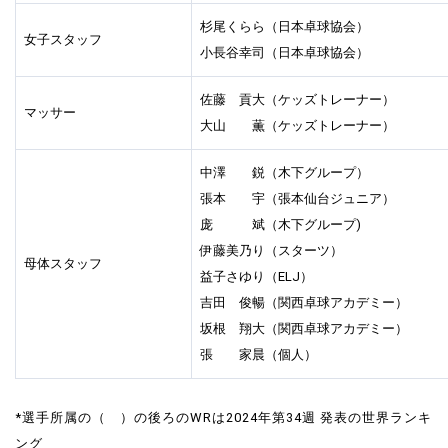
杉尾くらら（日本卓球協会）
女子スタッフ
小長谷幸司（日本卓球協会）
佐藤 貢大（ケッズトレーナー）
マッサー
大山 薫（ケッズトレーナー）
中澤 鋭（木下グループ）
張本 宇（張本仙台ジュニア）
庞 斌（木下グループ)
伊藤美乃り（スターツ）
母体スタッフ
益子さゆり（ELJ）
吉田 俊暢（関西卓球アカデミー）
坂根 翔大（関西卓球アカデミー）
張 家晨（個人）
*選手所属の（ ）の後ろのWRは2024年第34週 発表の世界ランキ
ング