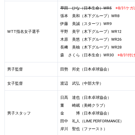
早田 ひな（日本生命）WR5
※8/31ケ
張本 美和（木下グループ）WR8
伊藤 美誠（スターツ）WR9
WTT指名女子選手
平野 美宇（木下グループ）WR12
木原 美悠（木下グループ）WR26
長﨑 美柚（木下グループ）WR28
森 さくら（日本生命）WR30
※8/31付
男子監督
田勢 邦史（日本卓球協会）
女子監督
渡辺 武弘（中部大学）
日髙 達也（日本卓球協会）
董 崎岷（美崎クラブ）
男子スタッフ
金 博（日本卓球協会）
田中 礼人（LIME PERFORMANCE）
岸川 聖也（ファースト）