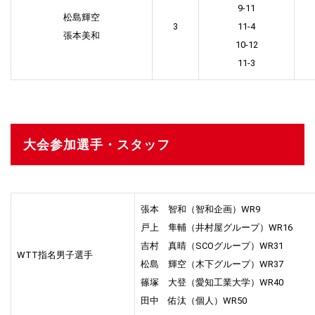
9-11
松島輝空
3
11-4
張本美和
10-12
11-3
大会参加選手・スタッフ
張本 智和（智和企画）WR9
戸上 隼輔（井村屋グループ）WR16
吉村 真晴（SCOグループ）WR31
WTT指名男子選手
松島 輝空（木下グループ）WR37
篠塚 大登（愛知工業大学）WR40
田中 佑汰（個人）WR50