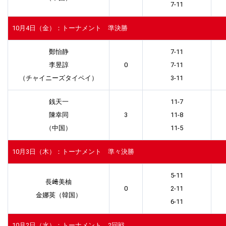
7-11
10月4日（金）：トーナメント 準決勝
鄭怡静
7-11
李昱諄
0
7-11
（チャイニーズタイペイ）
3-11
銭天一
11-7
陳幸同
3
11-8
（中国）
11-5
10月3日（木）：トーナメント 準々決勝
5-11
長﨑美柚
0
2-11
金娜英（韓国）
6-11
10月2日（水）：トーナメント 2回戦