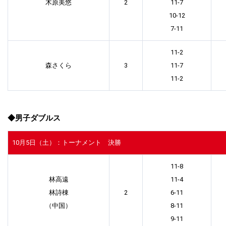
木原美悠
2
11-7
10-12
7-11
11-2
森さくら
3
11-7
11-2
◆男子ダブルス
10月5日（土）：トーナメント 決勝
11-8
林高遠
11-4
林詩棟
2
6-11
（中国）
8-11
9-11