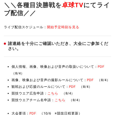
＼＼各種目決勝戦を
卓球TV
にてライ
ブ配信／／
ライブ配信スケジュール：
開始予定時刻を見る
諸連絡を十分にご確認いただき、大会にご参加くだ
さい。
個人情報、画像、映像および音声の取扱いについて：
PDF
（8/4）
画像、映像および音声の撮影ルールについて：
PDF
（8/4）
観戦および応援のルールについて：
PDF
（8/4）
競技ウエア広告申請：
こちら
（8/4）
競技ウエアチーム名申請：
こちら
（8/4）
大会要項：
PDF
（10/6 ※競技日程更新）