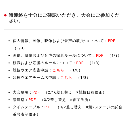
諸連絡を十分にご確認いただき、大会にご参加くだ
さい。
個人情報、画像、映像および音声の取扱いについて：
PDF
（1/8）
画像、映像および音声の撮影ルールについて：
PDF
（1/8）
観戦および応援のルールについて：
PDF
（1/8）
競技ウエア広告申請：
こちら
（1/8）
競技ウエアチーム名申請：
こちら
（1/8）
大会要項：
PDF
（2/16差し替え ※競技日程修正）
諸連絡：
PDF
（3/2差し替え ※青字箇所）
タイムテーブル：
PDF
（3/2差し替え ※第2ステージの試合
番号表記修正）