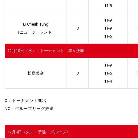
11-8
11-9
LI Cheuk Tung
3
11-9
（ニュージーランド）
11-5
12月10日（水）：トーナメント 準々決勝
11-9
松島美空
3
11-5
11-4
Q：トーナメント進出
NQ：グループリーグ敗退
12月9日（火）：予選 グループ1