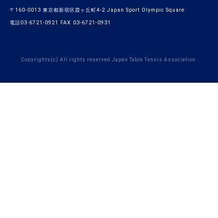
〒160-0013 東京都新宿区霞ヶ丘町4-2 Japan Sport Olympic Square
電話03-6721-0921 FAX 03-6721-0931
Copyrights(c) All rights reserved Japan Table Tennis Association.