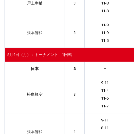
戸上隼輔
3
11-8
11-8
11-9
張本智和
3
11-9
11-5
5月4日（月）：トーナメント 1回戦
日本
3
–
9-11
11-4
松島輝空
3
11-6
11-7
9-11
8-11
張本智和
1