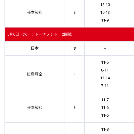
12-10
張本智和
3
15-13
11-9
5月6日（水）：トーナメント 2回戦
日本
3
–
11-5
8-11
松島輝空
1
12-14
7-11
11-7
張本智和
3
11-6
11-6
11-8