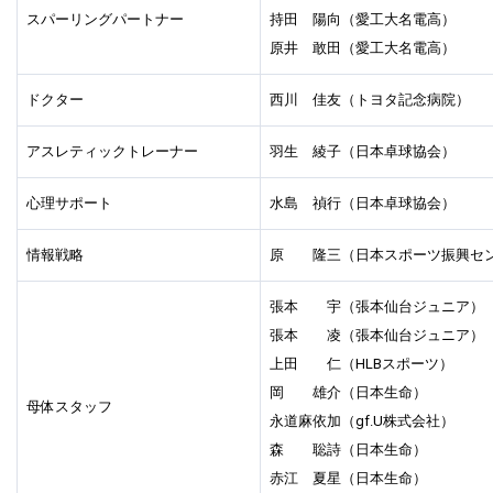
スパーリングパートナー
持田 陽向（愛工大名電高）
原井 敢田（愛工大名電高）
ドクター
西川 佳友（トヨタ記念病院）
アスレティックトレーナー
羽生 綾子（日本卓球協会）
心理サポート
水島 禎行（日本卓球協会）
情報戦略
原 隆三（日本スポーツ振興セ
張本 宇（張本仙台ジュニア）
張本 凌（張本仙台ジュニア）
上田 仁（HLBスポーツ）
岡 雄介（日本生命）
母体スタッフ
永道麻依加（gf.U株式会社）
森 聡詩（日本生命）
赤江 夏星（日本生命）