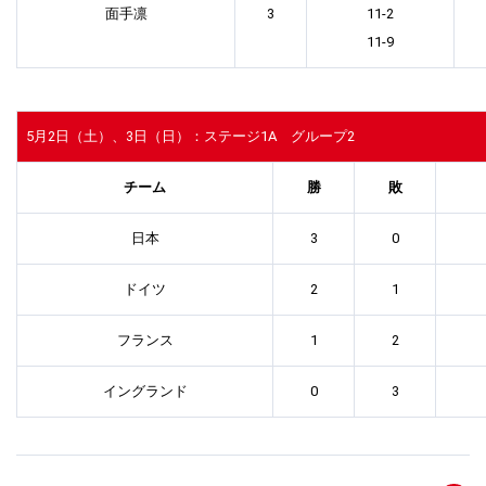
面手凛
3
11-2
11-9
5月2日（土）、3日（日）：ステージ1A グループ2
チーム
勝
敗
日本
3
0
ドイツ
2
1
フランス
1
2
イングランド
0
3