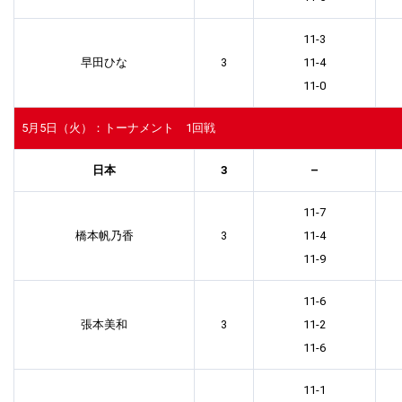
11-3
早田ひな
3
11-4
11-0
5月5日（火）：トーナメント 1回戦
日本
3
–
11-7
橋本帆乃香
3
11-4
11-9
11-6
張本美和
3
11-2
11-6
11-1