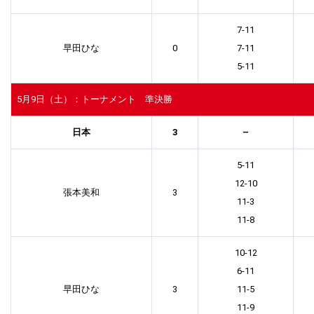
7-11
早田ひな
0
7-11
5-11
5月9日（土）：トーナメント 準決勝
日本
3
–
5-11
12-10
張本美和
3
11-3
11-8
10-12
6-11
早田ひな
3
11-5
11-9