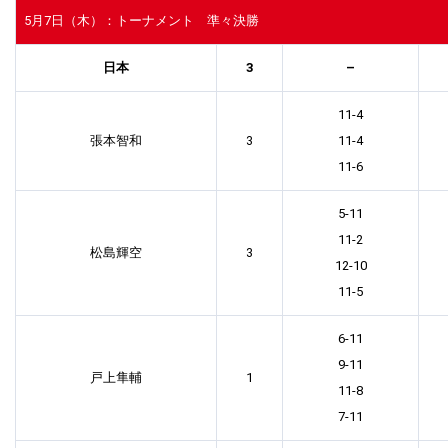
5月7日（木）：トーナメント 準々決勝
日本
3
–
11-4
張本智和
3
11-4
11-6
5-11
11-2
松島輝空
3
12-10
11-5
6-11
9-11
戸上隼輔
1
11-8
7-11