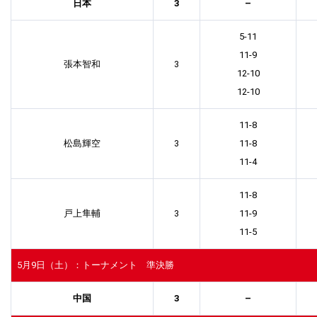
日本
3
–
5-11
11-9
張本智和
3
12-10
12-10
11-8
松島輝空
3
11-8
11-4
11-8
戸上隼輔
3
11-9
11-5
5月9日（土）：トーナメント 準決勝
中国
3
–