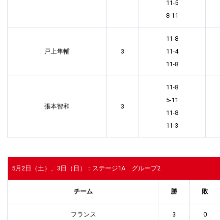
11-5
8-11
11-8
戸上隼輔
3
11-4
11-8
11-8
5-11
張本智和
3
11-8
11-3
5月2日（土）、3日（日）：ステージ1A グループ2
チーム
勝
敗
フランス
3
0