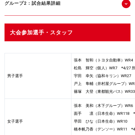
グループ2：試合結果詳細
大会参加選手・スタッフ
張本 智和（トヨタ自動車）WR4
松島 輝空（個人）WR7 *4/27
男子選手
宇田 幸矢（協和キリン）WR27
戸上 隼輔（井村屋グループ）WR
篠塚 大登（東都観光バス）WR33 
張本 美和（木下グループ）WR6
面手 凛（日本生命）WR118 *4
女子選手
早田 ひな（日本生命）WR10
橋本帆乃香（デンソー）WR11 *4