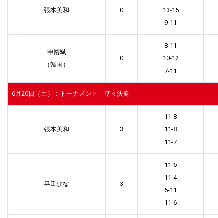
張本美和
0
13-15
9-11
8-11
申裕斌
0
10-12
（韓国）
7-11
6月20日（土）：トーナメント 準々決勝
11-8
張本美和
3
11-8
11-7
11-5
11-4
早田ひな
3
5-11
11-6