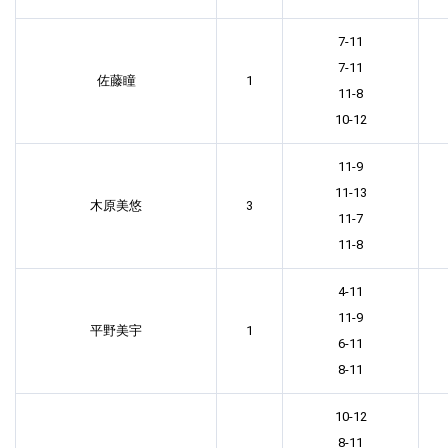
7-11
7-11
佐藤瞳
1
11-8
10-12
11-9
11-13
木原美悠
3
11-7
11-8
4-11
11-9
平野美宇
1
6-11
8-11
10-12
8-11