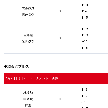
11-8
大藤沙月
3
11-4
横井咲桜
11-5
11-9
佐藤瞳
11-9
3
芝田沙季
7-11
11-8
◆混合ダブルス
6月21日（日）：トーナメント 決勝
11-3
林鐘勲
11-7
申裕斌
3
6-11
（韓国）