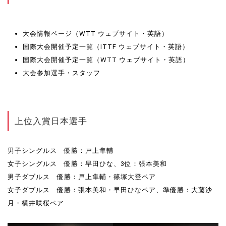
大会情報ページ（WTT ウェブサイト・英語）
国際大会開催予定一覧（ITTF ウェブサイト・英語）
国際大会開催予定一覧（WTT ウェブサイト・英語）
大会参加選手・スタッフ
上位入賞日本選手
男子シングルス 優勝：戸上隼輔
女子シングルス 優勝：早田ひな、3位：張本美和
男子ダブルス 優勝：戸上隼輔・篠塚大登ペア
女子ダブルス 優勝：張本美和・早田ひなペア、準優勝：大藤沙
月・横井咲桜ペア