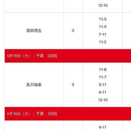
12-10
11-5
11-9
英田理志
3
7-11
11-2
6月16日（火）：予選 2回戦
11-8
11-7
及川瑞基
3
5-11
6-11
12-10
6月16日（火）：予選 1回戦
9-11