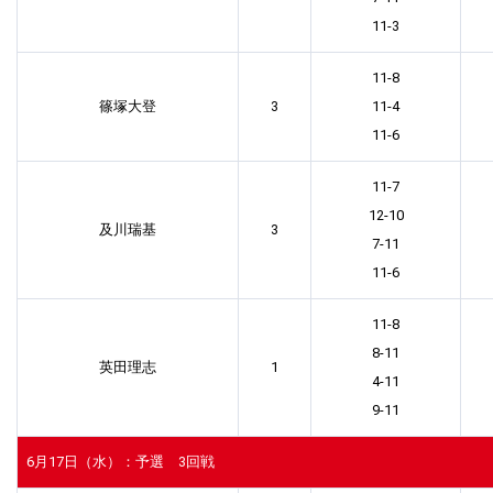
11-3
11-8
篠塚大登
3
11-4
11-6
11-7
12-10
及川瑞基
3
7-11
11-6
11-8
8-11
英田理志
1
4-11
9-11
6月17日（水）：予選 3回戦