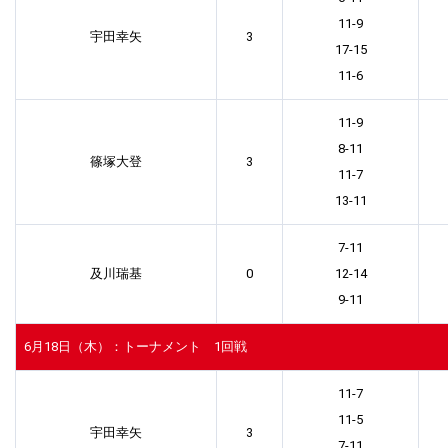
11-9
宇田幸矢
3
17-15
11-6
11-9
8-11
篠塚大登
3
11-7
13-11
7-11
及川瑞基
0
12-14
9-11
6月18日（木）：トーナメント 1回戦
11-7
11-5
宇田幸矢
3
7-11