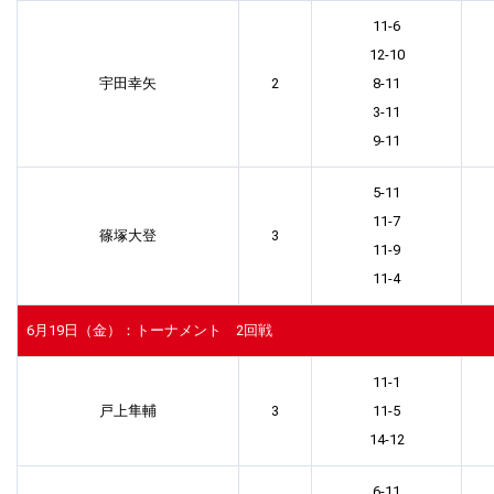
11-6
12-10
宇田幸矢
2
8-11
3-11
9-11
5-11
11-7
篠塚大登
3
11-9
11-4
6月19日（金）：トーナメント 2回戦
11-1
戸上隼輔
3
11-5
14-12
6-11