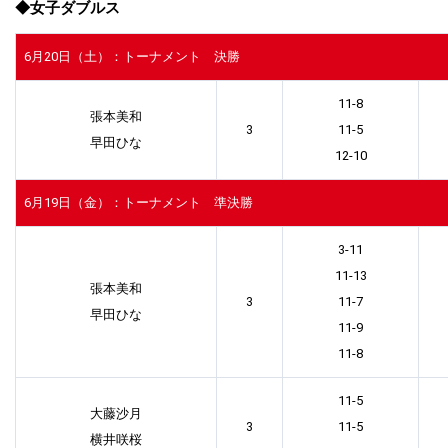
◆女子ダブルス
6月20日（土）：トーナメント 決勝
11-8
張本美和
3
11-5
早田ひな
12-10
6月19日（金）：トーナメント 準決勝
3-11
11-13
張本美和
3
11-7
早田ひな
11-9
11-8
11-5
大藤沙月
3
11-5
横井咲桜