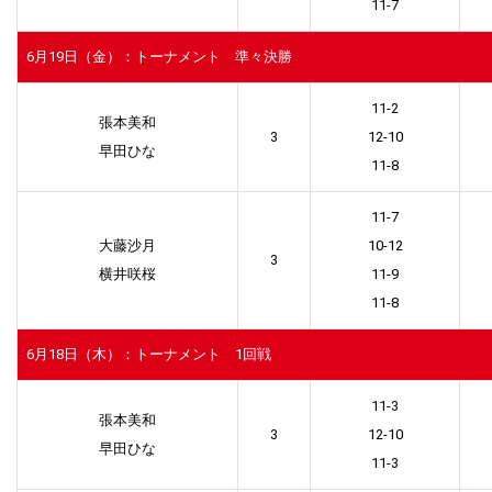
11-7
6月19日（金）：トーナメント 準々決勝
11-2
張本美和
3
12-10
早田ひな
11-8
11-7
大藤沙月
10-12
3
横井咲桜
11-9
11-8
6月18日（木）：トーナメント 1回戦
11-3
張本美和
3
12-10
早田ひな
11-3