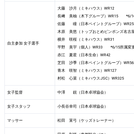
大藤 沙月（ミキハウス）WR12
長﨑 美柚（木下グループ）WR15 *6/1
佐藤 瞳（日本ペイントグループ）WR25
木原 美悠（トップおとめピンポンズ名古屋
横井 咲桜（ミキハウス）WR31
自主参加 女子選手
平野 美宇（個人）WR33 *6/15所属変
赤江 夏星（日本生命）WR42
芝田 沙季（日本ペイントグループ）WR56
青木 咲智（ミキハウス）WR127
村松 心菜（ミキハウスJSC）WR325
女子監督
中澤 鋭（日本卓球協会）
女子スタッフ
小長谷幸司（日本卓球協会）
マッサー
松田 茉弓（ケッズトレーナー）