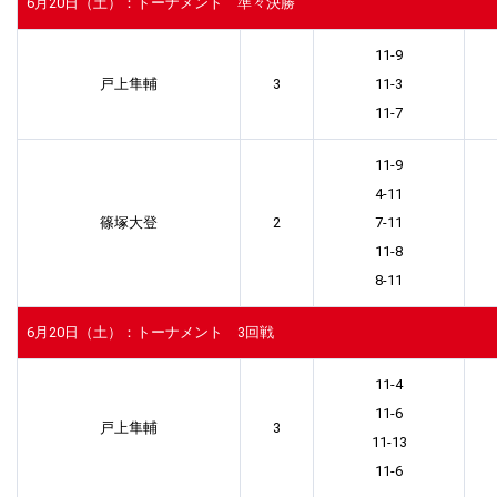
6月20日（土）：トーナメント 準々決勝
11-9
戸上隼輔
3
11-3
11-7
11-9
4-11
篠塚大登
2
7-11
11-8
8-11
6月20日（土）：トーナメント 3回戦
11-4
11-6
戸上隼輔
3
11-13
11-6