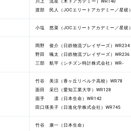
川上 流星（木下アカデミー）WR140
渡部 民人（JOCエリートアカデミー／星槎）W
小塩 悠菜（JOCエリートアカデミー／星槎）W
岡野 俊介（日鉄物流ブレイザーズ）WR234
野田 颯太（日鉄物流ブレイザーズ）WR236
三部 航平（シチズン時計株式会社）WR-
竹谷 美涼（香ヶ丘リベルテ高校）WR78
面田 采巳（愛知工業大学）WR128
面手 凛（日本生命）WR142
田口瑛美子（日進化学株式会社）WR745
竹谷 康一（日本生命）