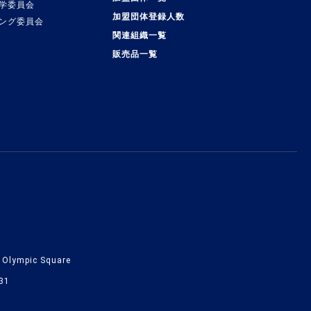
学委員会
加盟団体登録人数
ング委員会
関連組織一覧
販売品一覧
lympic Square
31