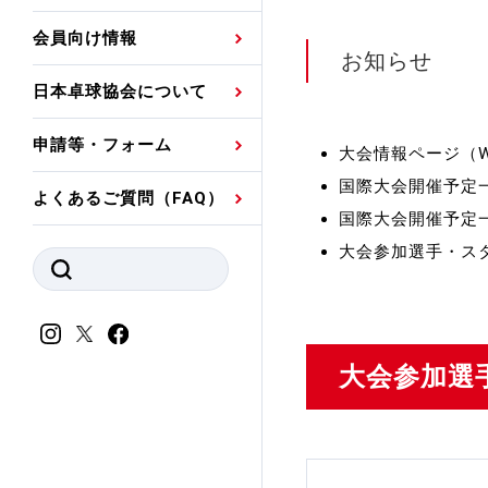
プレスリリース
公認資格者名簿
関連団体代表委員など
審判員ネームプレート
会員向け情報
強化スタッフ
申込
お知らせ
競技者(パスウェイ)・
公認品一覧
規程・お見舞い制度
日本卓球協会について
その他
公認メーカー一覧
ハンドブックデータ
申請等・フォーム
大会情報ページ（W
委員会
事業計画・事業報告
国際大会開催予定一
よくあるご質問（FAQ）
財務諸表等
国際大会開催予定一
指導者養成委員会
大会参加選手・ス
JTTAスポーツ団体ガ
競技者育成委員会
ンスコード
スポーツ医・科学委
理事会報告
大会参加選
アンチ・ドーピング
スポーツ振興くじ助成
会
等
加盟団体一覧