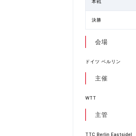
本戦
決勝
会場
ドイツ ベルリン
主催
WTT
主管
TTC Berlin Eastsidel