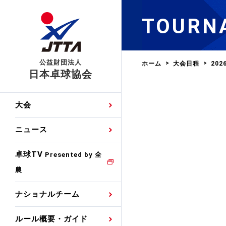
TOURN
公益財団法人
ホーム
大会日程
20
日本卓球協会
日程
大会・試合
男子ナショナルチーム
卓球の基本的なルール
協会会員登録
卓球協会のミッション
国際交流届申込みフォ
大会
手・候補
公式記録
日本代表
競技規則
会長あいさつ
国際大会自主参加申請
ニュース
ゼッケンについて
女子ナショナルチーム
手・候補
特集
観戦ガイド
競技者育成事業
役員委員
競技ウエア広告申請
卓球TV
国内ランキング
Presented by 全
農
男子世界ランキング
TV・メディア情報
卓球用語集
審判
沿革・組織図
競技ウエアチーム名申
公式大会優勝記録
ナショナルチーム
女子世界ランキング
お知らせ
スポーツ栄養カルタ
指導者
取り組み・活動
日本卓球ルールのお問
わせ
ルール概要・ガイド
各種選考基準