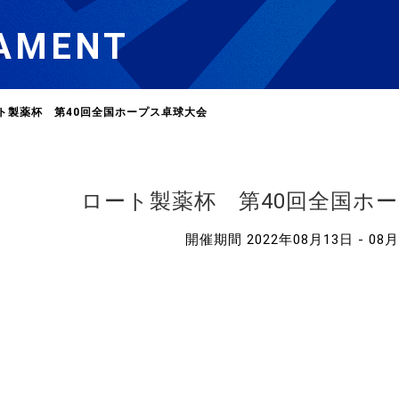
AMENT
ト製薬杯 第40回全国ホープス卓球大会
選
ーム
ロート製薬杯 第40回全国ホ
開催期間 2022年08月13日 - 08
選
請
い合