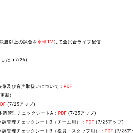
制作
審判
々決勝以上の試合を
卓球TV
にて全試合ライブ配信
した（7/26）
バナ
映像及び音声取扱いについて：
PDF
員会
6更新)
委員
PDF
(7/25アップ)
事業
体調管理チェックシートA：
PDF
(7/25アップ)
体調管理チェックシートB（チーム用）：
PDF
(7/25アップ)
体調管理チェックシートB（役員・スタッフ用）：
PDF
(7/25ア