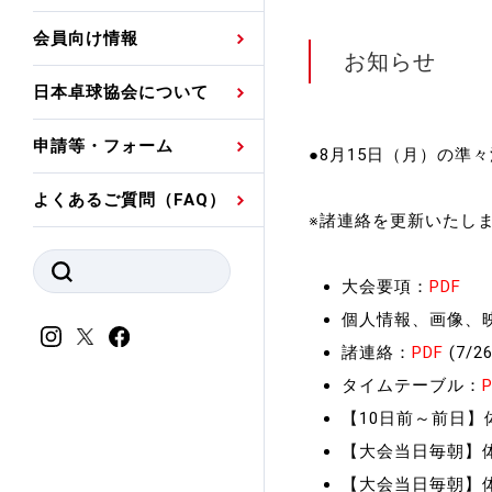
プレスリリース
公認資格者名簿
関連団体代表委員など
審判員ネームプレート
会員向け情報
強化スタッフ
申込
お知らせ
競技者(パスウェイ)・
公認品一覧
規程・お見舞い制度
日本卓球協会について
その他
公認メーカー一覧
ハンドブックデータ
申請等・フォーム
●8月15日（月）の準
委員会
事業計画・事業報告
よくあるご質問（FAQ）
財務諸表等
※諸連絡を更新いたしま
指導者養成委員会
JTTAスポーツ団体ガ
競技者育成委員会
大会要項：
PDF
ンスコード
個人情報、画像、
スポーツ医・科学委
理事会報告
諸連絡：
PDF
(7/2
アンチ・ドーピング
タイムテーブル：
スポーツ振興くじ助成
会
【10日前～前日】
等
【大会当日毎朝】
加盟団体一覧
【大会当日毎朝】