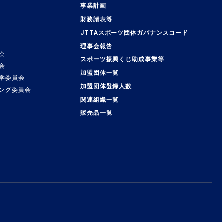
事業計画
覧
財務諸表等
JTTAスポーツ団体ガバナンスコード
理事会報告
会
スポーツ振興くじ助成事業等
会
加盟団体一覧
学委員会
加盟団体登録人数
ング委員会
関連組織一覧
販売品一覧