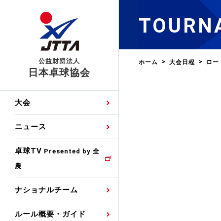
TOURN
公益財団法人
ホーム
大会日程
ロー
日本卓球協会
日程
大会・試合
男子ナショナルチーム
卓球の基本的なルール
協会会員登録
卓球協会のミッション
国際交流届申込みフォ
大会
手・候補
公式記録
日本代表
競技規則
会長あいさつ
国際大会自主参加申請
ニュース
ゼッケンについて
女子ナショナルチーム
手・候補
特集
観戦ガイド
競技者育成事業
役員委員
競技ウエア広告申請
卓球TV
国内ランキング
Presented by 全
農
男子世界ランキング
TV・メディア情報
卓球用語集
審判
沿革・組織図
競技ウエアチーム名申
公式大会優勝記録
ナショナルチーム
女子世界ランキング
お知らせ
スポーツ栄養カルタ
指導者
取り組み・活動
日本卓球ルールのお問
わせ
ルール概要・ガイド
各種選考基準