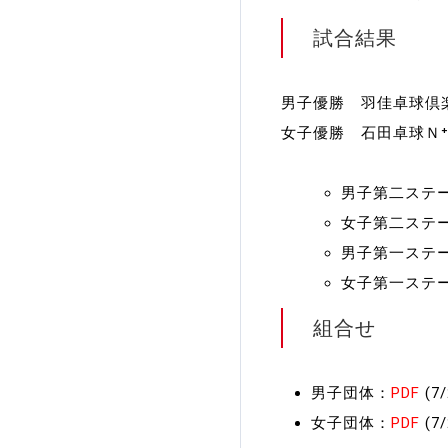
試合結果
加盟団体登録人数
関連組織一覧
男子優勝 羽佳卓球倶
女子優勝 石田卓球Ｎ
販売品一覧
男子第二ステ
女子第二ステ
男子第一ステ
女子第一ステ
組合せ
男子団体：
PDF
(7
女子団体：
PDF
(7