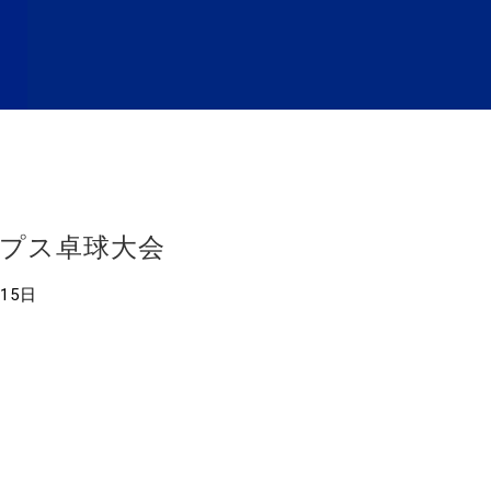
ープス卓球大会
月15日