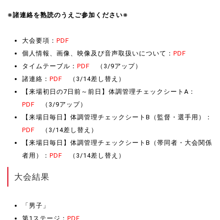
※諸連絡を熟読のうえご参加ください※
大会要項：
PDF
個人情報、画像、映像及び音声取扱いについて：
PDF
タイムテーブル：
PDF
（3/9アップ）
諸連絡：
PDF
（3/14差し替え）
【来場初日の7日前～前日】体調管理チェックシートA：
PDF
（3/9アップ）
【来場日毎日】体調管理チェックシートB（監督・選手用）：
PDF
（3/14差し替え）
【来場日毎日】体調管理チェックシートB（帯同者・大会関係
者用）：
PDF
（3/14差し替え）
大会結果
「男子」
第1ステージ：
PDF