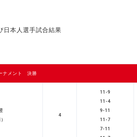
び日本人選手試合結果
トーナメント 決勝
11-9
11-4
昱
9-11
4
国）
11-7
7-11