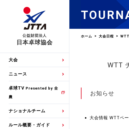
TOURN
公益財団法人
ホーム
大会日程
WT
日本卓球協会
日程
大会・試合
男子ナショナルチーム
卓球の基本的なルール
協会会員登録
卓球協会のミッション
国際交流届申込みフォ
大会
WTT
手・候補
公式記録
日本代表
競技規則
会長あいさつ
国際大会自主参加申請
ニュース
ゼッケンについて
女子ナショナルチーム
手・候補
特集
観戦ガイド
競技者育成事業
役員委員
競技ウエア広告申請
卓球TV
国内ランキング
Presented by 全
お知らせ
農
男子世界ランキング
TV・メディア情報
卓球用語集
審判
沿革・組織図
競技ウエアチーム名申
公式大会優勝記録
ナショナルチーム
女子世界ランキング
お知らせ
スポーツ栄養カルタ
指導者
取り組み・活動
日本卓球ルールのお問
大会情報 WTTペ
わせ
ルール概要・ガイド
各種選考基準