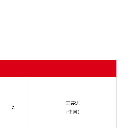
王芸迪
2
（中国）