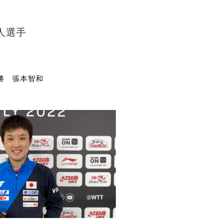
制作
審判
人選手
勝 張本智和
バナ
員会
委員
事業