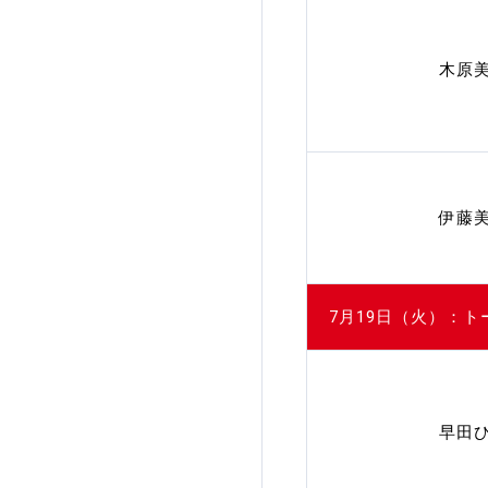
木原
伊藤
7月19日（火）：ト
早田