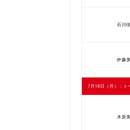
石川
伊藤
7月18日（月）：ト
木原