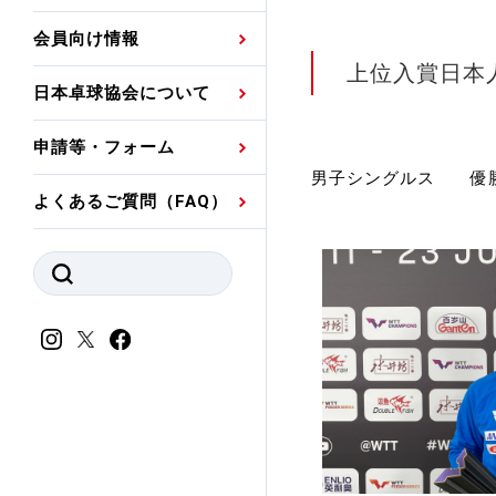
プレスリリース
公認資格者名簿
関連団体代表委員など
審判員ネームプレート
会員向け情報
強化スタッフ
申込
競技者(パスウェイ)・
公認品一覧
規程・お見舞い制度
上位入賞日本
日本卓球協会について
その他
公認メーカー一覧
ハンドブックデータ
申請等・フォーム
委員会
事業計画・事業報告
男子シングルス 優
よくあるご質問（FAQ）
財務諸表等
指導者養成委員会
JTTAスポーツ団体ガ
競技者育成委員会
ンスコード
スポーツ医・科学委
理事会報告
アンチ・ドーピング
スポーツ振興くじ助成
会
等
加盟団体一覧