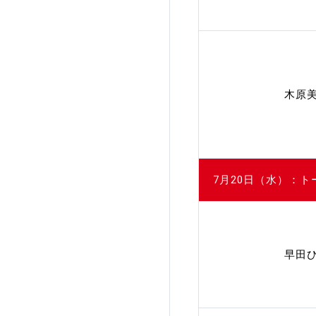
木原
7月20日（水）：ト
早田