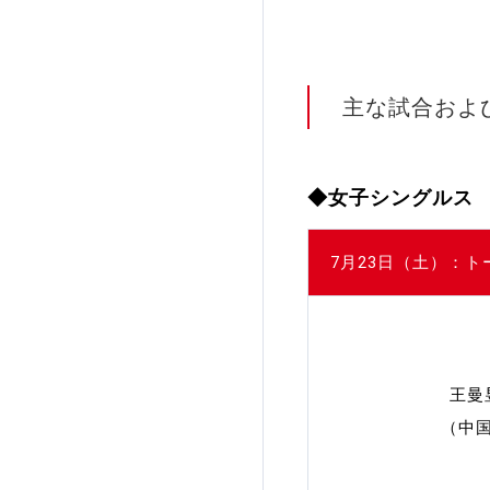
加盟団体登録人数
関連組織一覧
主な試合およ
販売品一覧
◆女子シングルス
7月23日（土）：
王曼
（中