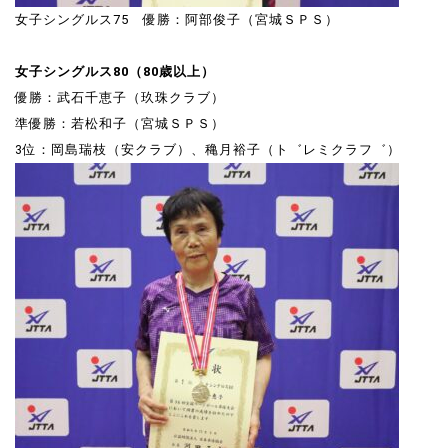
女子シングルス75 優勝：阿部俊子（宮城ＳＰＳ）
女子シングルス80（80歳以上）
優勝：武石千恵子（玖珠クラブ）
準優勝：若松和子（宮城ＳＰＳ）
3位：岡島瑞枝（安クラブ）、穐月裕子（ト゛レミクラフ゛）