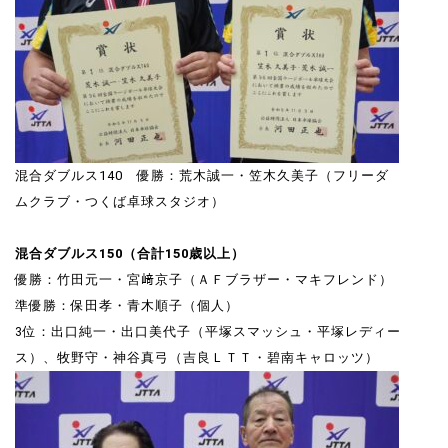
混合ダブルス140 優勝：荒木誠一・笠木久美子（フリーダ
ムクラブ・つくば卓球スタジオ）
混合ダブルス150（合計150歳以上）
優勝：竹田元一・宮﨑京子（ＡＦブラザー・マキフレンド）
準優勝：保田孝・青木順子（個人）
3位：出口純一・出口美代子（平塚スマッシュ・平塚レディー
ス）、牧野守・神谷真弓（吉良ＬＴＴ・碧南キャロッツ）