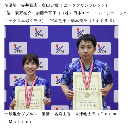
準優勝：寺井聡志・奧山史穏（ ニッタクサンフレンド）
3位：安野祐介・加藤千可子（（株）日本エー・エム・シー・フェ
ニックス卓球クラブ）、宮本翔平・橋本美波（ミナミラボ）
一般混合ダブルス 優勝：名嘉山香・今津健太郎（Ｔｅａｍ
－Ｍｅｔｒｏ）