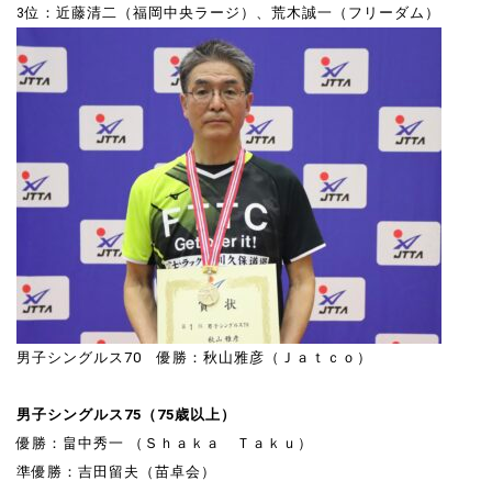
3位：近藤清二（福岡中央ラージ）、荒木誠一（フリーダム）
男子シングルス70 優勝：秋山雅彦（Ｊａｔｃｏ）
男子シングルス75（75歳以上）
優勝：畠中秀一 （Ｓｈａｋａ Ｔａｋｕ）
準優勝：吉田留夫（苗卓会）