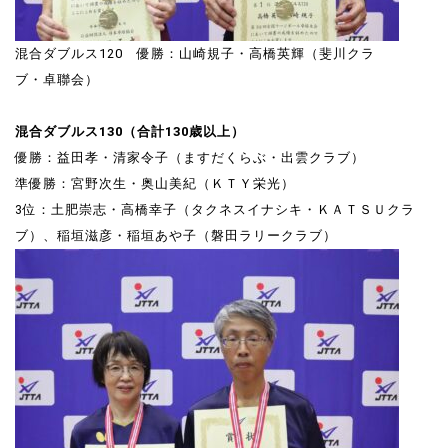
混合ダブルス120 優勝：山崎規子・高橋英輝（斐川クラ
ブ・卓聯会）
混合ダブルス130（合計130歳以上）
優勝：益田孝・清家令子（ますだくらぶ・出雲クラブ）
準優勝：宮野次生・奥山美紀（ＫＴＹ栄光）
3位：土肥崇志・高橋幸子（タクネスイナシキ・ＫＡＴＳＵクラ
ブ）、稲垣滋彦・稲垣あや子（磐田ラリークラブ）