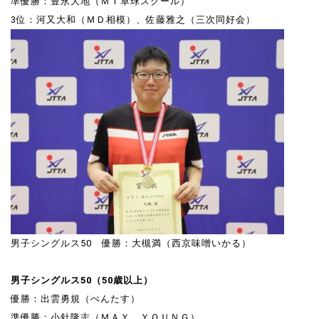
準優勝：豊永大地（ＭＴ卓球スクール）
3位：河又大和（ＭＤ相模）、佐藤雅之（三次同好会）
男子シングルス50 優勝：大槻満（西京味噌いかる）
男子シングルス50（50歳以上）
優勝：出雲勇規（ぺんたす）
準優勝：小針隆志（ＭＡＹ ＹＯＵＮＧ）