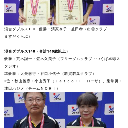
混合ダブルス130 優勝：清家令子・益田孝（出雲クラブ・
ますだくらぶ）
混合ダブルス140（合計140歳以上）
優勝：荒木誠一・笠木久美子（フリーダムクラブ・つくば卓球ス
タジオ）
準優勝：大矢敏行・谷口小代子（敦賀若葉クラブ）
3位：秋山雅彦・小山秀子（Ｊａｔｃｏ・Ｌ．ローザ）、乗常勇・
津田ハジメ（チームＮＯＲＩ）