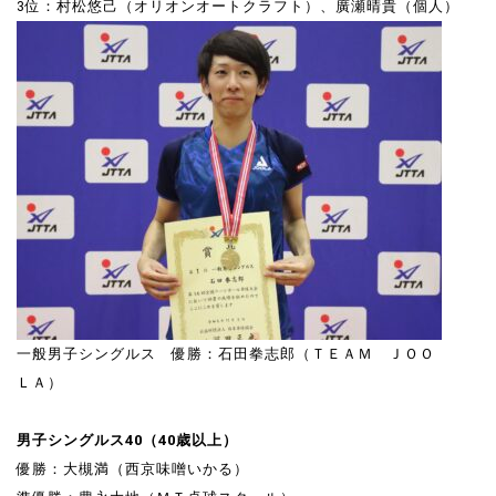
3位：村松悠己（オリオンオートクラフト）、廣瀬晴貴（個人）
一般男子シングルス 優勝：石田拳志郎（ＴＥＡＭ ＪＯＯ
ＬＡ）
男子シングルス40（40歳以上）
優勝：大槻満（西京味噌いかる）