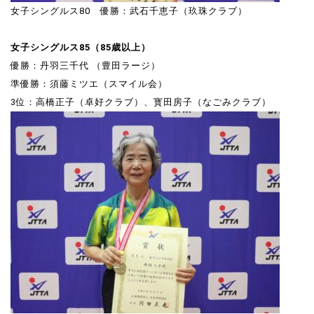
女子シングルス80 優勝：武石千恵子（玖珠クラブ）
女子シングルス85（85歳以上）
優勝：丹羽三千代 （豊田ラージ）
準優勝：須藤ミツエ（スマイル会）
3位：高橋正子（卓好クラブ）、寳田房子（なごみクラブ）