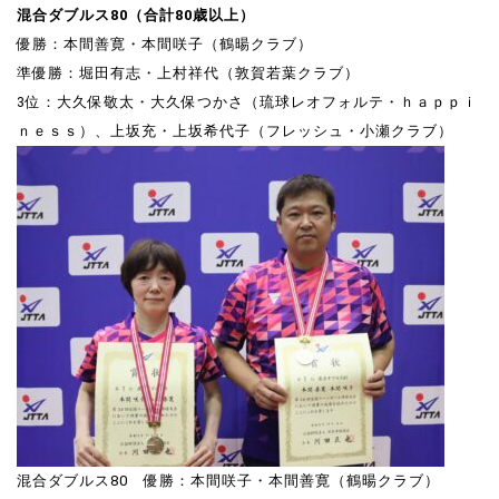
混合ダブルス80（合計80歳以上）
優勝：本間善寛・本間咲子（鶴暘クラブ）
準優勝：堀田有志・上村祥代（敦賀若葉クラブ）
3位：大久保敬太・大久保つかさ（琉球レオフォルテ・ｈａｐｐｉ
ｎｅｓｓ）、上坂充・上坂希代子（フレッシュ・小瀬クラブ）
混合ダブルス80 優勝：本間咲子・本間善寛（鶴暘クラブ）