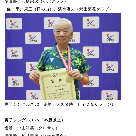
準優勝：向坂栄次（小川クラブ）
3位：平井康正（日の出）、清水雍夫（武生菊花クラブ）
男子シングルス80 優勝：大久保勝（ＨＹＯＧＯラージ）
男子シングルス85（85歳以上）
優勝：中山和英（クロサキ）
準優勝：越井義勝（福光卓愛会）