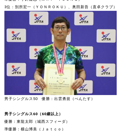
3位：別所宏一（ＹＯＮＲＯＫＵ）、奥田新吾（直卓クラブ）
男子シングルス50 優勝：出雲勇規（ぺんたす）
男子シングルス60（60歳以上）
優勝：東龍太郎（城西スフィーダ）
準優勝：横山博美（Ｊａｔｃｏ）