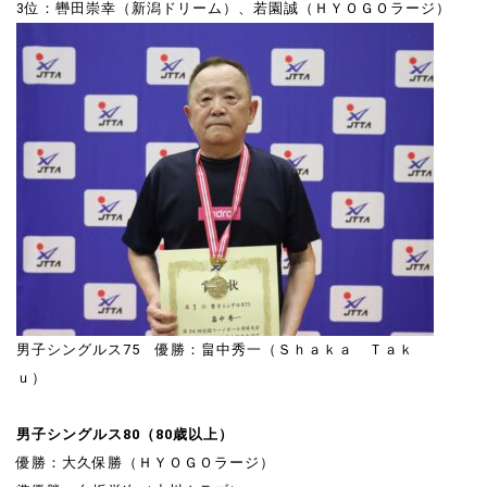
3位：轡田崇幸（新潟ドリーム）、若園誠（ＨＹＯＧＯラージ）
男子シングルス75 優勝：畠中秀一（Ｓｈａｋａ Ｔａｋ
ｕ）
男子シングルス80（80歳以上）
優勝：大久保勝（ＨＹＯＧＯラージ）