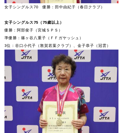
女子シングルス70 優勝：田中由紀子（春日クラブ）
女子シングルス75（75歳以上）
優勝：阿部俊子（宮城ＳＰＳ）
準優勝：篠ヶ谷八重子（ＦＦガヤッシュ）
3位：谷口小代子（敦賀若葉クラブ）、金子恭子（冠雲）