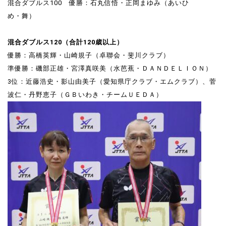
混合ダブルス100 優勝：石丸信悟・正岡まゆみ（あいひ
め・舞）
混合ダブルス120（合計120歳以上）
優勝：高橋英輝・山崎規子（卓聯会・斐川クラブ）
準優勝：磯部正雄・宮澤真咲美（水芭蕉・ＤＡＮＤＥＬＩＯＮ）
3位：近藤浩史・影山由美子（愛知県庁クラブ・エムクラブ）、菅
波仁・丹野恵子（ＧＢいわき・チームＵＥＤＡ）