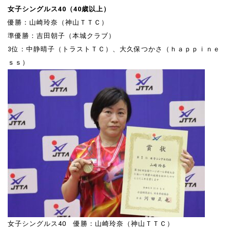
女子シングルス40（40歳以上）
優勝：山崎玲奈（神山ＴＴＣ）
準優勝：吉田朝子（本城クラブ）
3位：中静晴子（トラストＴＣ）、大久保つかさ（ｈａｐｐｉｎｅ
ｓｓ）
女子シングルス40 優勝：山崎玲奈（神山ＴＴＣ）