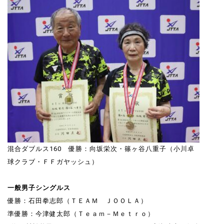
混合ダブルス160 優勝：向坂栄次・篠ヶ谷八重子（小川卓
球クラブ・ＦＦガヤッシュ）
一般男子シングルス
優勝：石田拳志郎（ＴＥＡＭ ＪＯＯＬＡ）
準優勝：今津健太郎（Ｔｅａｍ－Ｍｅｔｒｏ）