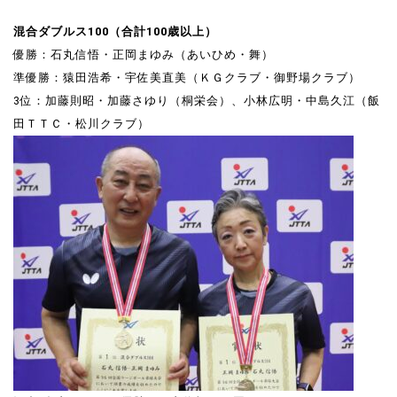
混合ダブルス100（合計100歳以上）
優勝：石丸信悟・正岡まゆみ（あいひめ・舞）
準優勝：猿田浩希・宇佐美直美（ＫＧクラブ・御野場クラブ）
3位：加藤則昭・加藤さゆり（桐栄会）、小林広明・中島久江（飯
田ＴＴＣ・松川クラブ）