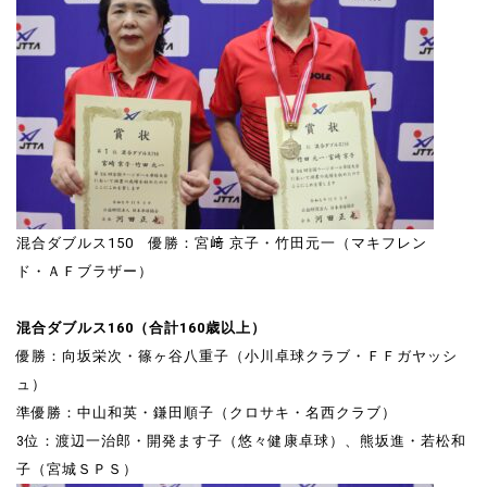
混合ダブルス150 優勝：宮﨑 京子・竹田元一（マキフレン
ド・ＡＦブラザー）
混合ダブルス160（合計160歳以上）
優勝：向坂栄次・篠ヶ谷八重子（小川卓球クラブ・ＦＦガヤッシ
ュ）
準優勝：中山和英・鎌田順子（クロサキ・名西クラブ）
3位：渡辺一治郎・開発ます子（悠々健康卓球）、熊坂進・若松和
子（宮城ＳＰＳ）