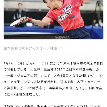
張本美和（木下アカデミー／神奈川）
1月22日（月）から28日（日）にかけて東京千駄ヶ谷の東京体育館
で開催している『天皇杯・皇后杯 2024年全日本卓球選手権大会
（一般・ジュニアの部）』にて、大会3日目となる24日（水）、ジ
ュニア女子シングルス決勝が行われ、張本美和（木下アカデミー
／神奈川）が3-0で面手凛（山陽学園高／岡山）を下し、前回大会
に続く2連覇を達成した。
準決勝では上澤杏音（香ヶ丘リベルテ高／大阪）の強烈なフォア