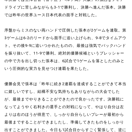
ドライブに苦しみながらも3-1で勝利し、決勝へ進んだ張本。決勝
では昨年の世界ユース日本代表の面手と対戦した。
序盤からミスのない両ハンドで圧倒した張本が2ゲームを連取。第
3ゲームは6-2のリードから面手に追い上げられ、9-8でタイムアウ
ト。その後9-9に追いつかれたものの、最後は強気でバックハンド
を振り抜いて、11-9で勝利。絶対的優勝候補というプレッシャー
の中で力を出し切った張本は、6試合で1ゲームを落としたのみと
いう圧倒的な実力を見せつけ連覇を果たした。
優勝会見で張本は「昨年に続き2連覇を達成することができて本当
に嬉しいですし、結構不安な気持ちもありながらの大会でした
が、最後までやりきることができたので良かったです。決勝戦に
なってようやく右利きの選手との対戦になって、やはり自分は左
よりは右のほうが得意で、しっかり自分らしいプレーが最初から
最後まですることができましたし、準備してきたものをしっかり
出すことができました。今日も1試合目からすごく緊張して、逆に