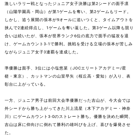
激しいラリー戦となったジュニア女子決勝は第2シードの面手凛
（山陽学園高・岡山）が第1ゲームを奪い、第2ゲームもリード。
しかし、追う展開の張本が9オールに追いつくと、タイムアウトを
挟んで2連続得点し、1ゲームを奪い返した。第3ゲーム以降も競り
合いは続いたが、張本が世界ランク6位の底力で面手の猛攻を退
け、ゲームカウント3-1で勝利。挑戦を受ける立場の張本が苦しみ
ながらジュニア女子3連覇を達成した。
準優勝は面手、3位には小塩悠菜（JOCエリートアカデミー/星
槎・東京）、カットマンの山室早矢（桜丘高・愛知）が入り、表
彰台に上がっている。
一方、ジュニア男子は前回大会準優勝だった吉山が、今大会では
外シードから勝ち上がってきた川上流星（木下アカデミー・神奈
川）にゲームカウント3-0のストレート勝ち。優勝を決めた瞬間、
吉山は床に仰向けに倒れて勝利の雄叫びを上げ、喜びを爆発させ
た。