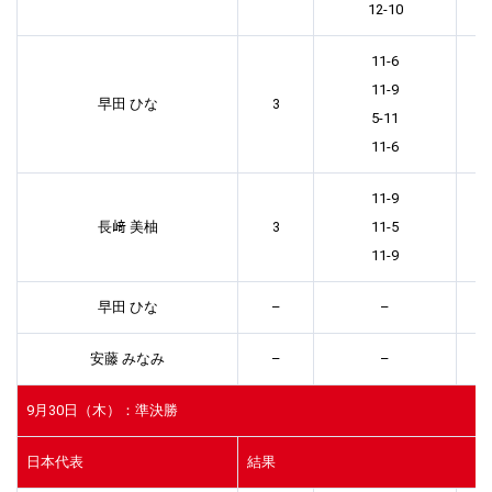
12-10
11-6
11-9
早田 ひな
3
5-11
11-6
11-9
長﨑 美柚
3
11-5
11-9
早田 ひな
–
–
安藤 みなみ
–
–
9月30日（木）：準決勝
日本代表
結果