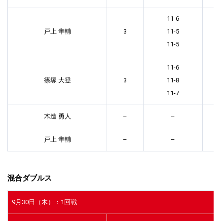
11-6
戸上 隼輔
3
11-5
11-5
11-6
篠塚 大登
3
11-8
11-7
木造 勇人
–
–
戸上 隼輔
–
–
混合ダブルス
9月30日（木）：1回戦