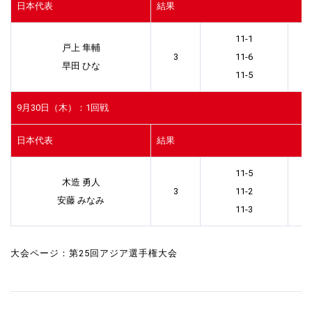
日本代表
結果
11-1
戸上 隼輔
3
11-6
早田 ひな
11-5
9月30日（木）：1回戦
日本代表
結果
11-5
木造 勇人
3
11-2
安藤 みなみ
11-3
大会ページ：
第25回アジア選手権大会