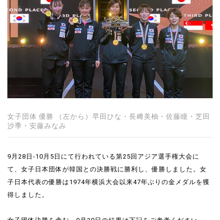
女子団体 優勝 （左から）早田ひな・長﨑美柚・佐藤瞳・芝田
沙季・安藤みなみ
9月28日‐10月5日にて行われている第25回アジア選手権大会に
て、女子日本団体が韓国との決勝戦に勝利し、優勝しました。女
子日本代表の優勝は1974年横浜大会以来47年ぶりの金メダルを獲
得しました。