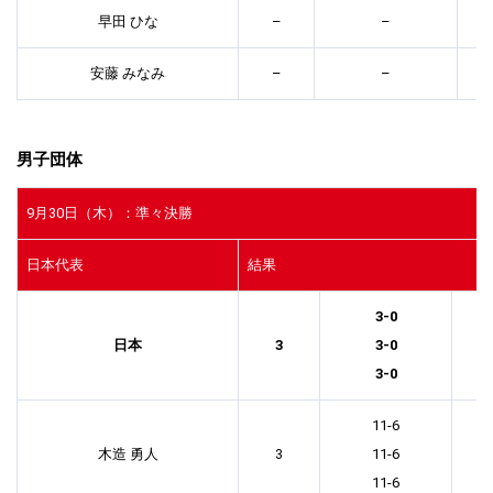
早田 ひな
–
–
安藤 みなみ
–
–
男子団体
9月30日（木）：準々決勝
日本代表
結果
3-0
日本
3
3-0
3-0
11-6
木造 勇人
3
11-6
11-6