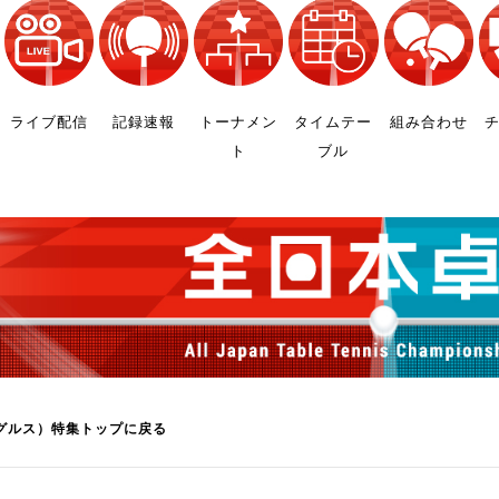
制作
審判
ライブ配信
記録速報
トーナメン
タイムテー
組み合わせ
ト
ブル
バナ
員会
委員
事業
グルス）特集トップに戻る