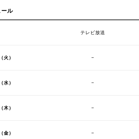
ュール
テレビ放送
日（火）
–
日（水）
–
日（木）
–
日（金）
–