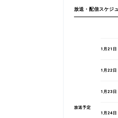
放送・配信スケジ
加盟団体登録人数
関連組織一覧
販売品一覧
1月21
1月22
1月23
放送予定
1月24