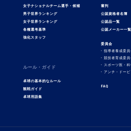
女子ナショナルチーム選手・候補
審判
男子世界ランキング
公認資格者名簿
女子世界ランキング
公認品一覧
各種選考基準
公認メーカー一
強化スタッフ
委員会
指導者養成委員
競技者育成委員
スポーツ医・科
ルール・ガイド
アンチ・ドーピ
卓球の基本的なルール
FAQ
観戦ガイド
卓球用語集