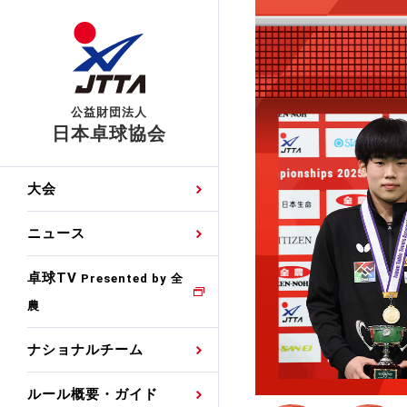
公益財団法人
日本卓球協会
日程
大会・試合
男子ナショナルチーム
卓球の基本的なルール
協会会員登録
卓球協会のミッション
国際交流届申込みフォ
大会
手・候補
公式記録
日本代表
競技規則
会長あいさつ
国際大会自主参加申請
ニュース
ゼッケンについて
女子ナショナルチーム
手・候補
特集
観戦ガイド
競技者育成事業
役員委員
競技ウエア広告申請
卓球TV
国内ランキング
Presented by 全
農
男子世界ランキング
TV・メディア情報
卓球用語集
審判
沿革・組織図
競技ウエアチーム名申
公式大会優勝記録
ナショナルチーム
女子世界ランキング
お知らせ
スポーツ栄養カルタ
指導者
取り組み・活動
日本卓球ルールのお問
わせ
ルール概要・ガイド
各種選考基準