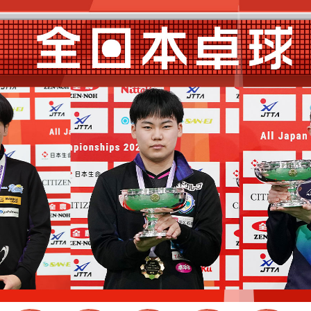
選
ーム
選
請
い合