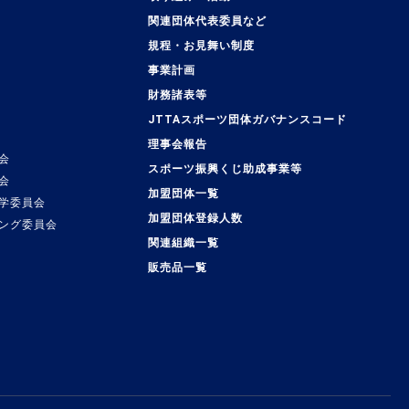
関連団体代表委員など
規程・お見舞い制度
事業計画
覧
財務諸表等
JTTAスポーツ団体ガバナンスコード
理事会報告
会
スポーツ振興くじ助成事業等
会
加盟団体一覧
学委員会
加盟団体登録人数
ング委員会
関連組織一覧
販売品一覧