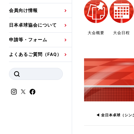
プレスリリース
公認資格者名簿
関連団体代表委員など
審判員ネームプレート
会員向け情報
強化スタッフ
申込
競技者(パスウェイ)・
公認品一覧
規程・お見舞い制度
日本卓球協会について
その他
公認メーカー一覧
ハンドブックデータ
大会概要
大会日程
申請等・フォーム
委員会
事業計画・事業報告
よくあるご質問（FAQ）
財務諸表等
指導者養成委員会
JTTAスポーツ団体ガ
競技者育成委員会
ンスコード
スポーツ医・科学委
理事会報告
アンチ・ドーピング
スポーツ振興くじ助成
会
等
◀
全日本卓球（シン
加盟団体一覧