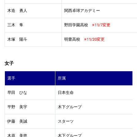
木造 勇人
関西卓球アカデミー
三木 隼
野田学園高校
※11/7変更
木塚 陽斗
明豊高校
※11/20変更
女子
選手
所属
早田 ひな
日本生命
平野 美宇
木下グループ
伊藤 美誠
スターツ
木原 美悠
木下グループ