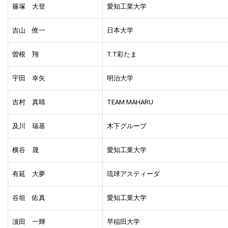
篠塚 大登
愛知工業大学
吉山 僚一
日本大学
曽根 翔
T.T彩たま
宇田 幸矢
明治大学
吉村 真晴
TEAM MAHARU
及川 瑞基
木下グループ
横谷 晟
愛知工業大学
有延 大夢
琉球アスティーダ
谷垣 佑真
愛知工業大学
濵田 一輝
早稲田大学