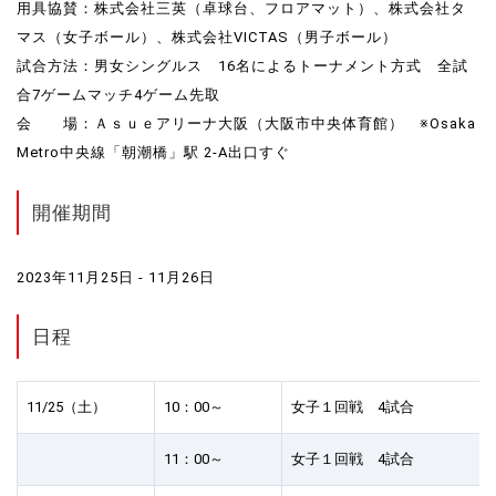
用具協賛：株式会社三英（卓球台、フロアマット）、株式会社タ
マス（女子ボール）、株式会社VICTAS（男子ボール）
試合方法：男女シングルス 16名によるトーナメント方式 全試
合7ゲームマッチ4ゲーム先取
会 場：Ａｓｕｅアリーナ大阪（大阪市中央体育館） ※Osaka
Metro中央線「朝潮橋」駅 2-A出口すぐ
開催期間
2023年11月25日 - 11月26日
日程
11/25（土）
10：00～
女子１回戦 4試合
11：00～
女子１回戦 4試合