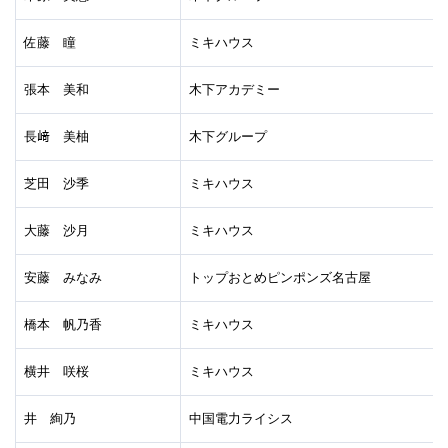
佐藤 瞳
ミキハウス
張本 美和
木下アカデミー
長﨑 美柚
木下グループ
芝田 沙季
ミキハウス
大藤 沙月
ミキハウス
安藤 みなみ
トップおとめピンポンズ名古屋
橋本 帆乃香
ミキハウス
横井 咲桜
ミキハウス
井 絢乃
中国電力ライシス