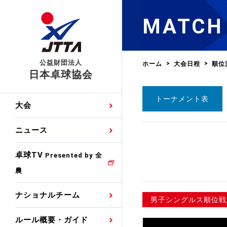
MATCH
公益財団法人
ホーム
大会日程
順位
日本卓球協会
トーナメント表
日程
大会・試合
男子ナショナルチーム
卓球の基本的なルール
協会会員登録
卓球協会のミッション
国際交流届申込みフォ
大会
手・候補
公式記録
日本代表
競技規則
会長あいさつ
国際大会自主参加申請
ニュース
ゼッケンについて
女子ナショナルチーム
手・候補
特集
観戦ガイド
競技者育成事業
役員委員
競技ウエア広告申請
卓球TV
国内ランキング
Presented by 全
農
男子世界ランキング
TV・メディア情報
卓球用語集
審判
沿革・組織図
競技ウエアチーム名申
公式大会優勝記録
ナショナルチーム
女子世界ランキング
男子シングルス順位戦
お知らせ
スポーツ栄養カルタ
指導者
取り組み・活動
日本卓球ルールのお問
わせ
ルール概要・ガイド
各種選考基準