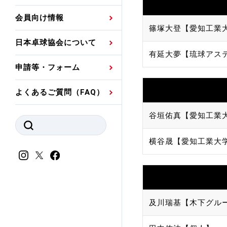
プレスリリース
公認資格者名簿
関連団体代表委員など
審判員ネームプレート
会員向け情報
強化スタッフ
申込
競技者(パスウェイ)・
公認品一覧
規程・お見舞い制度
篠塚大登【愛知工業
日本卓球協会について
その他
公認メーカー一覧
ハンドブックデータ
有延大夢【琉球アス
申請等・フォーム
委員会
事業計画・事業報告
よくあるご質問（FAQ）
財務諸表等
指導者養成委員会
谷垣佑真【愛知工業
JTTAスポーツ団体ガ
競技者育成委員会
ンスコード
横谷晟【愛知工業大
スポーツ医・科学委
理事会報告
アンチ・ドーピング
スポーツ振興くじ助成
会
等
及川瑞基【木下グル
加盟団体一覧