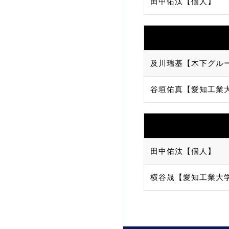
田中佑汰【個人】
加盟団体登録人数
関連組織一覧
及川瑞基【木下グル
販売品一覧
谷垣佑真【愛知工業
田中佑汰【個人】
横谷晟【愛知工業大