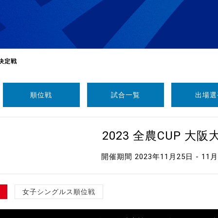
決定戦
順位戦
試合一覧
出場選
選
ーム
2023 全農CUP 大阪
選
開催期間 2023年11月25日 - 11
請
女子シングルス順位戦
い合