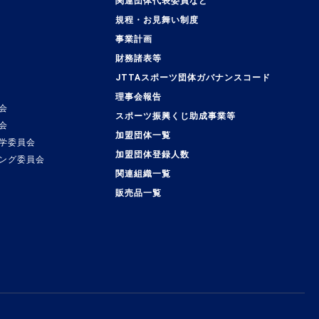
関連団体代表委員など
規程・お見舞い制度
事業計画
覧
財務諸表等
JTTAスポーツ団体ガバナンスコード
理事会報告
会
スポーツ振興くじ助成事業等
会
加盟団体一覧
学委員会
加盟団体登録人数
ング委員会
関連組織一覧
販売品一覧