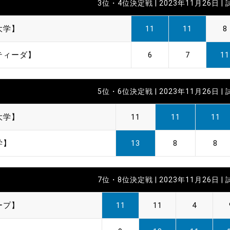
3位・4位決定戦 | 2023年11月26日 |
制作
審判
大学】
11
11
8
ティーダ】
6
7
11
5位・6位決定戦 | 2023年11月26日 |
大学】
11
11
11
バナ
学】
13
8
8
員会
委員
7位・8位決定戦 | 2023年11月26日 |
事業
ープ】
11
11
4