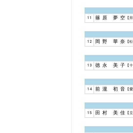
篠原 夢空
11
【
貝
岡野 華奈
12
【
松
徳永 美子
13
【
前瀧 初音
14
【
田村 美佳
15
【