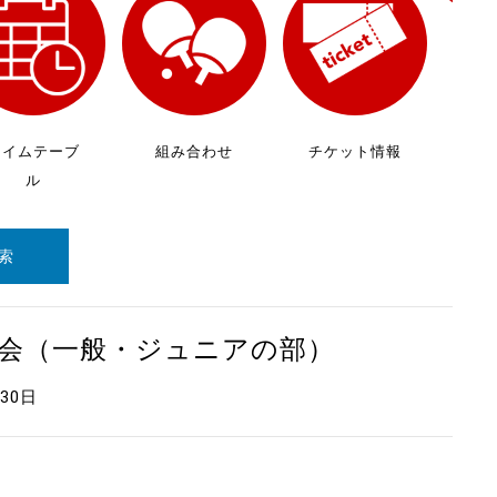
放
ケ
タイムテーブ
組み合わせ
チケット情報
ル
索
大会（一般・ジュニアの部）
月30日