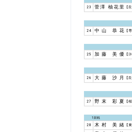
菅澤 柚花里
23
【
四
中山 恭花
24
【
加藤 美優
25
【
日本
大藤 沙月
26
【
四
野末 彩夏
27
【
1回戦
木村 美緒
28
【