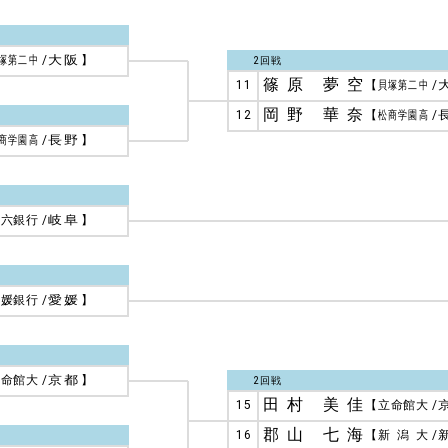
塚第二中
/
大阪
】
2回戦
篠原 夢空
11
【
貝塚第二中
/
岡野 華奈
12
【
松商学園高
/
商学園高
/
長野
】
十六銀行
/
岐阜
】
愛媛銀行
/
愛媛
】
立命館大
/
京都
】
2回戦
田村 美佳
15
【
立命館大
/
郡山 七海
16
【
新潟大
/