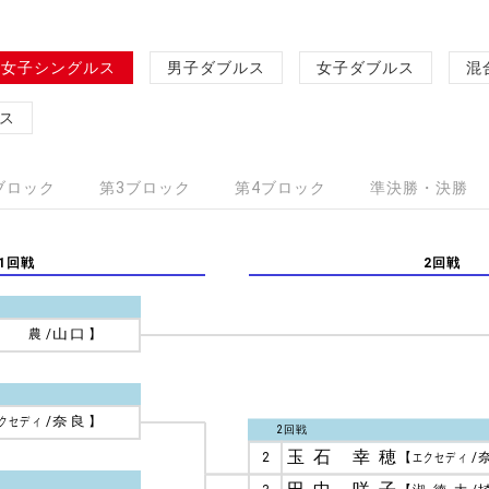
女子シングルス
男子ダブルス
女子ダブルス
混
ス
ブロック
第3ブロック
第4ブロック
準決勝・決勝
1回戦
2回戦
全農
/
山口
】
クセディ
/
奈良
】
2回戦
玉石 幸穂
2
【
エクセディ
/
田中 咲子