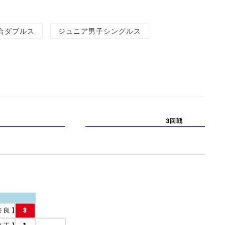
合ダブルス
ジュニア男子シングルス
3回戦
奈良
】
3