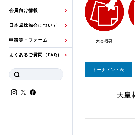
プレスリリース
公認資格者名簿
関連団体代表委員など
審判員ネームプレート
会員向け情報
強化スタッフ
申込
競技者(パスウェイ)・
公認品一覧
規程・お見舞い制度
日本卓球協会について
その他
公認メーカー一覧
ハンドブックデータ
申請等・フォーム
大会概要
委員会
事業計画・事業報告
よくあるご質問（FAQ）
財務諸表等
指導者養成委員会
トーナメント表
JTTAスポーツ団体ガ
競技者育成委員会
ンスコード
スポーツ医・科学委
天皇
理事会報告
アンチ・ドーピング
スポーツ振興くじ助成
会
等
加盟団体一覧