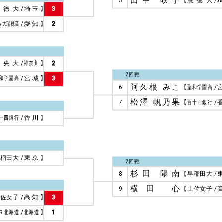
3
【
淑徳大
/
淑徳大
/
埼玉
】
3
み大瑞穂高
/
愛知
】
2
中央大
/
神奈川
】
2
2回戦
和学園高
/
宮城
】
3
阿久根 みこ
6
【
聖和学園高
/
松澤 帆乃果
7
【
百十四銀行
/
十四銀行
/
香川
】
早稲田大
/
東京
】
2回戦
杉田 陽南
8
【
早稲田大
/
横田 心
9
【
土佐女子
/
土佐女子
/
高知
】
3
Ｒ北海道
/
北海道
】
1