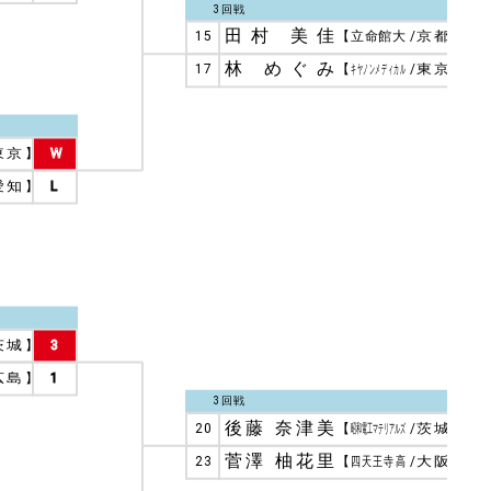
3回戦
田村 美佳
15
【
立命館大
/
京都
】
1
林 めぐみ
17
【
キヤノンメディカル
/
東京
】
3
東京
】
W
愛知
】
L
茨城
】
3
広島
】
1
3回戦
後藤 奈津美
20
【
昭和電工マテリアルズ
/
茨城
】
3
菅澤 柚花里
23
【
四天王寺高
/
大阪
】
2