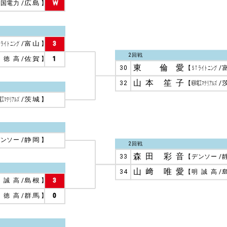
中国電力
/
広島
】
W
Ｔライトニング
/
富山
】
3
2回戦
敬徳高
/
佐賀
】
1
東 倫愛
30
【
ＳＴライトニング
/
山本 笙子
32
【
昭和電工マテリアルズ
/
電工マテリアルズ
/
茨城
】
デンソー
/
静岡
】
2回戦
森田 彩音
33
【
デンソー
/
山﨑 唯愛
34
【
明誠高
/
明誠高
/
島根
】
3
樹徳高
/
群馬
】
0