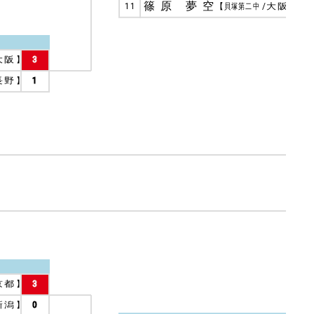
篠原 夢空
11
【
貝塚第二中
/
大阪
】
3
大阪
】
3
長野
】
1
京都
】
3
新潟
】
0