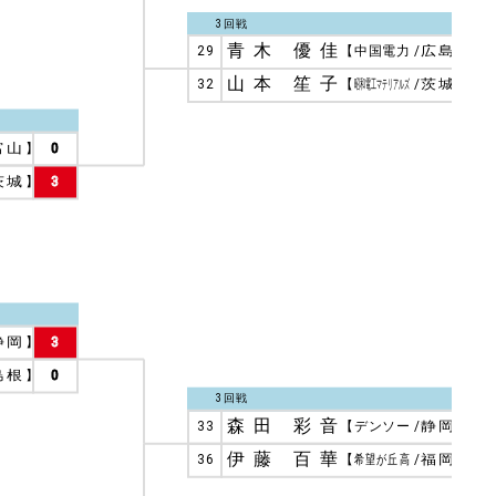
3回戦
青木 優佳
29
【
中国電力
/
広島
】
3
山本 笙子
32
【
昭和電工マテリアルズ
/
茨城
】
2
富山
】
0
茨城
】
3
静岡
】
3
島根
】
0
3回戦
森田 彩音
33
【
デンソー
/
静岡
】
3
伊藤 百華
36
【
希望が丘高
/
福岡
】
0