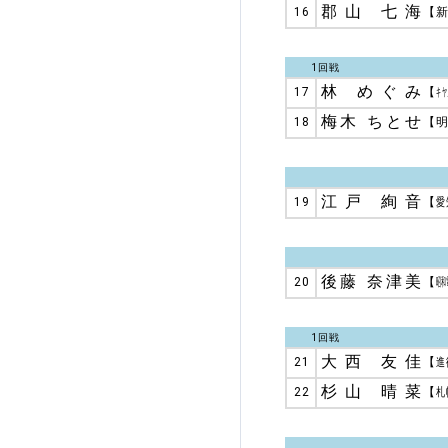
郡山 七海
16
【
1回戦
林 めぐみ
17
【
キヤ
梅木 ちとせ
18
【
江戸 絢音
19
【
愛
後藤 奈津美
20
【
昭和
1回戦
大西 友佳
21
【
進
杉山 晴菜
22
【
札