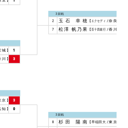
埼玉
】
1
3回戦
玉石 幸穂
2
【
エクセディ
/
奈良
】
3
松澤 帆乃果
7
【
百十四銀行
/
香川
】
1
宮城
】
1
香川
】
3
東京
】
3
高知
】
0
3回戦
杉田 陽南
8
【
早稲田大
/
東京
】
0