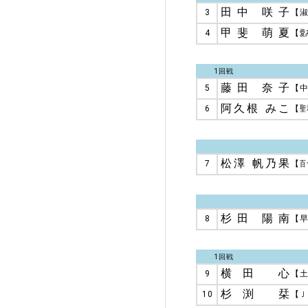
田中 咲子
3
【
甲斐 萌夏
4
【
愛
1回戦
藤田 奈子
5
【
阿久根 みこ
6
【
聖
松澤 帆乃果
7
【
百
杉田 陽南
8
【
1回戦
横田 心
9
【
杉渕 栞
10
【
Ｊ