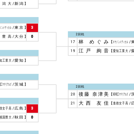
新潟大
/
新潟
】
ノンメディカル
/
東京
】
3
2回戦
明豊高
/
大分
】
0
林 めぐみ
17
【
キヤノンメディカル
/
江戸 絢音
19
【
愛知工業大
/
知工業大
/
愛知
】
電工マテリアルズ
/
茨城
】
2回戦
後藤 奈津美
20
【
昭和電工マテリアルズ
/
大西 友佳
21
【
進徳女子高
/
徳女子高
/
広島
】
3
幌国際大
/
秋田
】
0