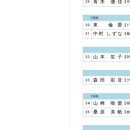
青木 優佳
29
【
1回戦
東 倫愛
30
【
Ｓ
中村 しずな
31
【
山本 笙子
32
【
昭和
森田 彩音
33
【
1回戦
山﨑 唯愛
34
【
桑原 美帆
35
【