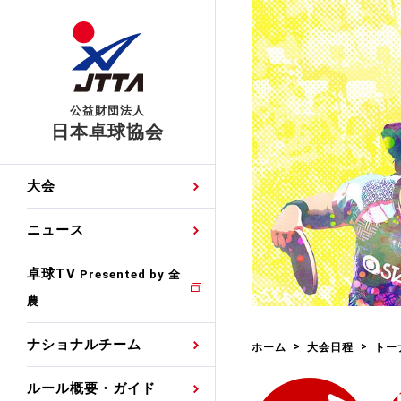
公益財団法人
日本卓球協会
日程
大会・試合
男子ナショナルチーム
卓球の基本的なルール
協会会員登録
卓球協会のミッション
国際交流届申込みフォ
大会
手・候補
公式記録
日本代表
競技規則
会長あいさつ
国際大会自主参加申請
ニュース
ゼッケンについて
女子ナショナルチーム
手・候補
特集
観戦ガイド
競技者育成事業
役員委員
競技ウエア広告申請
卓球TV
国内ランキング
Presented by 全
農
男子世界ランキング
TV・メディア情報
卓球用語集
審判
沿革・組織図
競技ウエアチーム名申
公式大会優勝記録
ナショナルチーム
ホーム
大会日程
トー
女子世界ランキング
お知らせ
スポーツ栄養カルタ
指導者
取り組み・活動
日本卓球ルールのお問
わせ
ルール概要・ガイド
各種選考基準