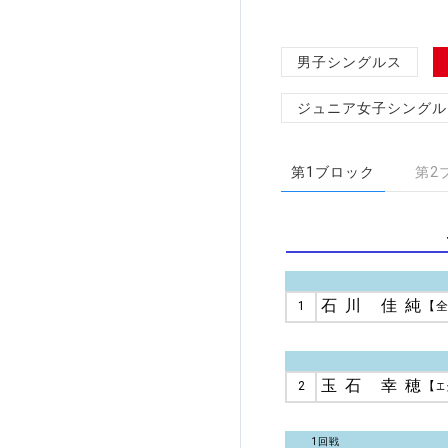
加盟団体登録人数
男子シングルス
関連組織一覧
ジュニア女子シングル
販売品一覧
第1ブロック
第2
石川 佳純
1
【
玉石 幸穂
2
【
エ
1回戦