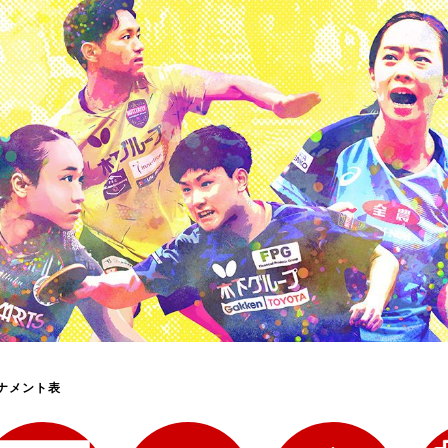
選
ーム
選
請
ナメント表
い合