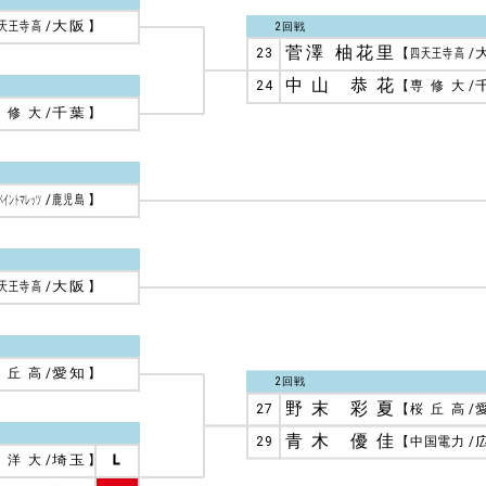
天王寺高
/
大阪
】
2回戦
菅澤 柚花里
23
【
四天王寺高
/
中山 恭花
24
【
専修大
/
専修大
/
千葉
】
ペイントマレッツ
/
鹿児島
】
天王寺高
/
大阪
】
桜丘高
/
愛知
】
2回戦
野末 彩夏
27
【
桜丘高
/
青木 優佳
29
【
中国電力
/
東洋大
/
埼玉
】
L