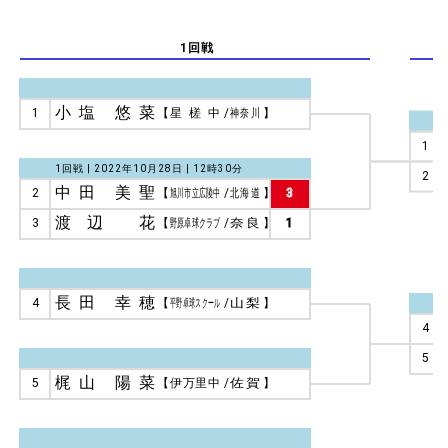
1回戦
小塩 悠菜
1
【
星槎中
/
神奈川
】
1
1回戦 | 2022年10月28日 | 12時30分
2
中田 美聖
2
【
旭川市立広陵中
/
北海道
】
3
渡辺 花
3
【
野原卓球クラブ
/
奈良
】
1
長田 幸穂
4
【
平野卓球スクール
/
山梨
】
4
5
梶山 陽菜
5
【
伊万里中
/
佐賀
】