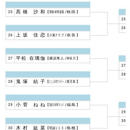
髙橋 沙和
25
【
県南卓球道場
/
秋田
】
25
26
上坂 佳恋
26
【
小瀬クラブ
/
奈良
】
平松 在璃伽
27
【
横浜隼人
/
神奈川
】
27
28
鬼塚 結子
28
【
かごしま卓球アカデミー
/
鹿児島
】
小菅 ねね
29
【
喜多方卓球ランド
/
福島
】
29
30
木村 紘菜
30
【
明誠Ｕ１５
/
島根
】