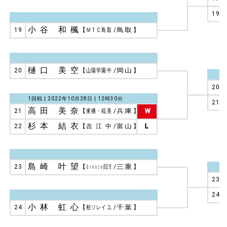
19
小谷 和楓
19
【
ＭＴＣ鳥取
/
鳥取
】
樋口 美空
20
【
山陽学園中
/
岡山
】
20
1回戦 | 2022年10月28日 | 12時30分
21
高田 美奈
21
【
東播・稲美
/
兵庫
】
W
杉本 結衣
22
【
吉江中
/
富山
】
L
島崎 叶望
23
【
Ｇｒｅｎｚｅ四日市
/
三重
】
23
24
小林 虹心
24
【
柏ソレイユ
/
千葉
】