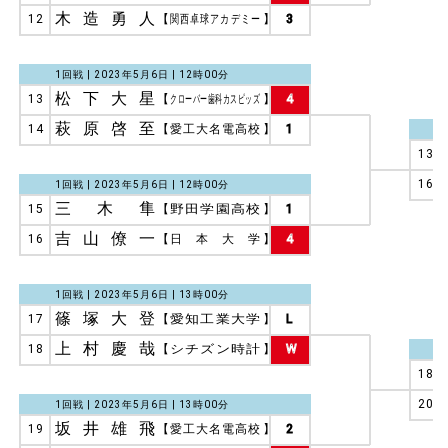
木造勇人
12
【
関西卓球アカデミー
】
3
1回戦 | 2023年5月6日 | 12時00分
松下大星
13
【
クローバー歯科カスピッズ
】
4
萩原啓至
14
【
愛工大名電高校
】
1
13
16
1回戦 | 2023年5月6日 | 12時00分
三木隼
15
【
野田学園高校
】
1
吉山僚一
16
【
日本大学
】
4
1回戦 | 2023年5月6日 | 13時00分
篠塚大登
17
【
愛知工業大学
】
L
上村慶哉
18
【
シチズン時計
】
W
18
20
1回戦 | 2023年5月6日 | 13時00分
坂井雄飛
19
【
愛工大名電高校
】
2