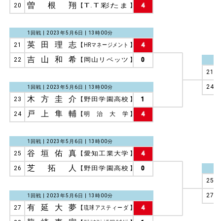
曽根翔
20
【
T.T彩たま
】
4
1回戦 | 2023年5月6日 | 13時00分
英田理志
21
【
HRマネージメント
】
4
吉山和希
22
【
岡山リベッツ
】
0
21
24
1回戦 | 2023年5月6日 | 13時00分
木方圭介
23
【
野田学園高校
】
1
戸上隼輔
24
【
明治大学
】
4
1回戦 | 2023年5月6日 | 13時00分
谷垣佑真
25
【
愛知工業大学
】
4
芝拓人
26
【
野田学園高校
】
0
25
27
1回戦 | 2023年5月6日 | 13時00分
有延大夢
27
【
琉球アスティーダ
】
4