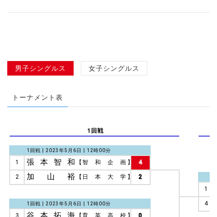
男子シングルス
女子シングルス
トーナメント表
1回戦
1回戦 | 2023年5月6日 | 12時00分
張本智和
1
【
智和企画
】
4
加山裕
2
【
日本大学
】
2
1
4
1回戦 | 2023年5月6日 | 12時00分
谷本拓海
3
【
育英高校
】
0