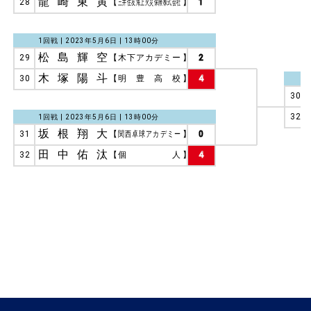
龍崎東寅
28
【
三井住友海上火災保険株式会社
】
1
1回戦 | 2023年5月6日 | 13時00分
松島輝空
29
【
木下アカデミー
】
2
木塚陽斗
30
【
明豊高校
】
4
30
32
1回戦 | 2023年5月6日 | 13時00分
坂根翔大
31
【
関西卓球アカデミー
】
0
田中佑汰
32
【
個人
】
4