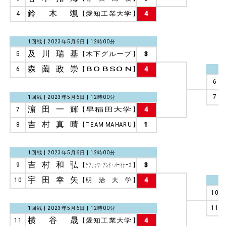
鈴木颯
4
【
愛知工業大学
】
4
1回戦 | 2023年5月6日 | 12時00分
及川瑞基
5
【
木下グループ
】
3
森薗政崇
6
【
BOBSON
】
4
6
7
1回戦 | 2023年5月6日 | 12時00分
濵田一輝
7
【
早稲田大学
】
4
吉村真晴
8
【
TEAM MAHARU
】
1
1回戦 | 2023年5月6日 | 12時00分
吉村和弘
9
【
ケアリッツ・アンド・パートナーズ
】
3
宇田幸矢
10
【
明治大学
】
4
10
11
1回戦 | 2023年5月6日 | 12時00分
横谷晟
11
【
愛知工業大学
】
4