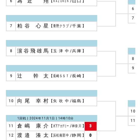
為近 翔
6
【
ＫＡＺＵＫＥＮ
/
山口
】
6
7
粕谷 心星
7
【
青野クラブ
/
千葉
】
濵谷飛雄馬
8
【
玉津中
/
兵庫
】
8
9
辻 幹太
9
【
長崎ＳＳＴ
/
長崎
】
向尾 幸村
10
【
矢吹中
/
福島
】
10
1回戦 | 2024年11月1日 | 14時10分
11
倉嶋 康介
11
【
木下アカデミー
/
神奈川
】
3
渡邉 湊太
12
【
浜松南部中
/
静岡
】
0