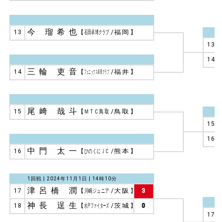
今 瑠希也
13
【
石田卓球クラブ
/
福岡
】
13
14
三輪 吏音
14
【
フェニックス卓球クラブ
/
福井
】
尾﨑 哉斗
15
【
ＭＴＣ鳥取
/
鳥取
】
15
16
中門 太一
16
【
ひのくにＪＣ
/
熊本
】
1回戦 | 2024年11月1日 | 14時10分
津呂橋 潤
17
【
川嶋ジュニア
/
大阪
】
3
神長 逞生
18
【
水戸ファイターズ
/
茨城
】
0
17