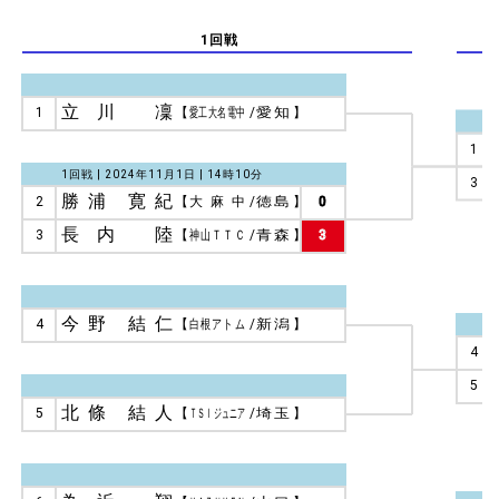
1回戦
立川 凜
1
【
愛工大名電中
/
愛知
】
1
1回戦 | 2024年11月1日 | 14時10分
3
勝浦 寛紀
2
【
大麻中
/
徳島
】
0
長内 陸
3
【
神山ＴＴＣ
/
青森
】
3
今野 結仁
4
【
白根アトム
/
新潟
】
4
5
北條 結人
5
【
ＴＳＩジュニア
/
埼玉
】