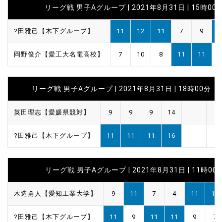
リーグ戦 男子Aグループ | 2021年8月31日 | 15時00
?田雅己【木下グループ】
11
12
11
7
9
1
岡野俊介【愛工大名電高校】
7
10
8
11
11
リーグ戦 男子Aグループ | 2021年8月31日 | 18時00分
英田理志【愛媛県競対】
9
9
9
14
?田雅己【木下グループ】
11
11
11
16
リーグ戦 男子Aグループ | 2021年8月31日 | 11時00
木造勇人【愛知工業大学】
9
11
7
4
11
11
?田雅己【木下グループ】
11
9
11
11
9
7