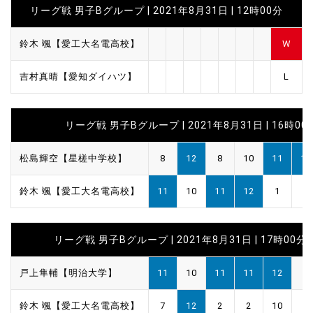
リーグ戦 男子Bグループ | 2021年8月31日 | 12時00分
鈴木 颯【愛工大名電高校】
W
吉村真晴【愛知ダイハツ】
L
リーグ戦 男子Bグループ | 2021年8月31日 | 16時00
松島輝空【星槎中学校】
8
12
8
10
11
11
鈴木 颯【愛工大名電高校】
11
10
11
12
1
7
リーグ戦 男子Bグループ | 2021年8月31日 | 17時00分
戸上隼輔【明治大学】
11
10
11
11
12
鈴木 颯【愛工大名電高校】
7
12
2
2
10