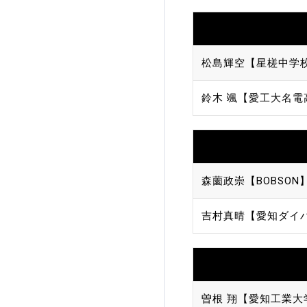
加盟団体登録人数
関連組織一覧
松島輝空【星槎中学
販売品一覧
鈴木 颯【愛工大名電
森薗政崇【BOBSON
吉村真晴【愛知ダイ
曽根 翔【愛知工業大