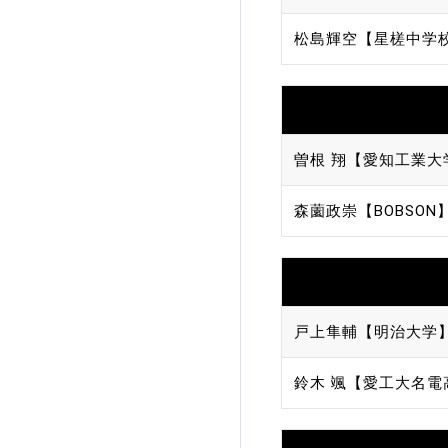
松島輝空【星槎中学
曽根 翔【愛知工業大
森薗政崇【BOBSON
戸上隼輔【明治大学
鈴木 颯【愛工大名電