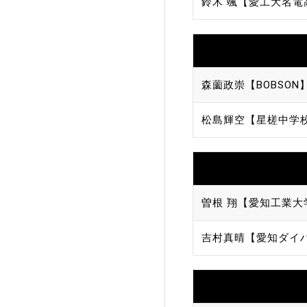
鈴木 颯【愛工大名電
森薗政崇【BOBSON
松島輝空【星槎中学
曽根 翔【愛知工業大
吉村真晴【愛知ダイ