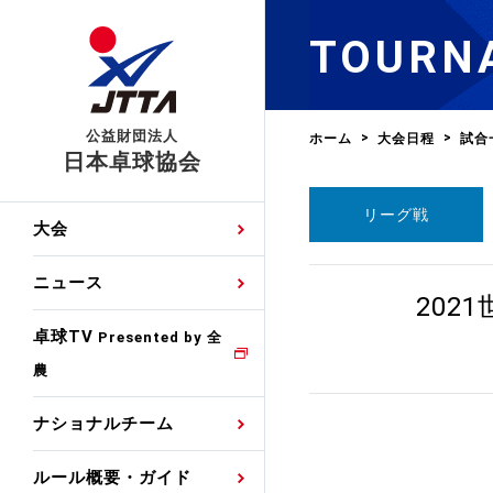
TOURN
公益財団法人
ホーム
大会日程
試合
日本卓球協会
リーグ戦
日程
大会・試合
男子ナショナルチーム
卓球の基本的なルール
協会会員登録
卓球協会のミッション
国際交流届申込みフォ
大会
手・候補
公式記録
日本代表
競技規則
会長あいさつ
国際大会自主参加申請
ニュース
ゼッケンについて
202
女子ナショナルチーム
手・候補
特集
観戦ガイド
競技者育成事業
役員委員
競技ウエア広告申請
卓球TV
国内ランキング
Presented by 全
農
男子世界ランキング
TV・メディア情報
卓球用語集
審判
沿革・組織図
競技ウエアチーム名申
公式大会優勝記録
ナショナルチーム
女子世界ランキング
お知らせ
スポーツ栄養カルタ
指導者
取り組み・活動
日本卓球ルールのお問
わせ
ルール概要・ガイド
各種選考基準