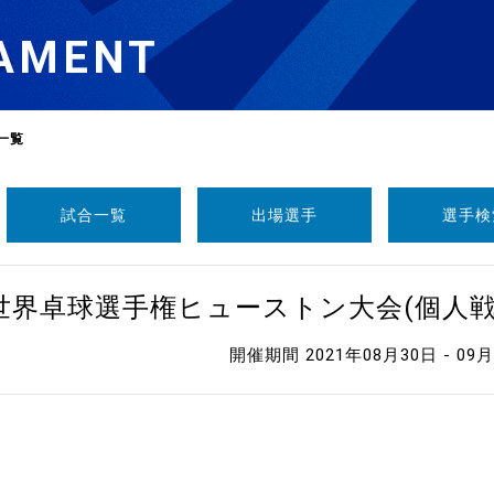
AMENT
一覧
試合一覧
出場選手
選手検
選
ーム
1世界卓球選手権ヒューストン大会(個人
選
開催期間 2021年08月30日 - 09
請
い合