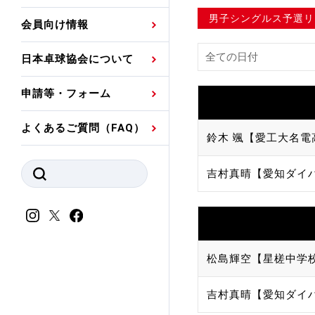
プレスリリース
公認資格者名簿
関連団体代表委員など
審判員ネームプレート
男子シングルス予選リ
会員向け情報
強化スタッフ
申込
競技者(パスウェイ)・
公認品一覧
規程・お見舞い制度
日本卓球協会について
その他
公認メーカー一覧
ハンドブックデータ
申請等・フォーム
委員会
事業計画・事業報告
よくあるご質問（FAQ）
鈴木 颯【愛工大名電
財務諸表等
指導者養成委員会
吉村真晴【愛知ダイ
JTTAスポーツ団体ガ
競技者育成委員会
ンスコード
スポーツ医・科学委
理事会報告
アンチ・ドーピング
スポーツ振興くじ助成
松島輝空【星槎中学
会
等
吉村真晴【愛知ダイ
加盟団体一覧