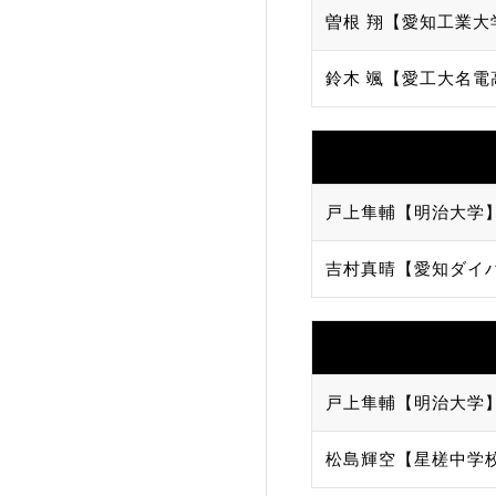
曽根 翔【愛知工業大
鈴木 颯【愛工大名電
戸上隼輔【明治大学
吉村真晴【愛知ダイ
戸上隼輔【明治大学
松島輝空【星槎中学