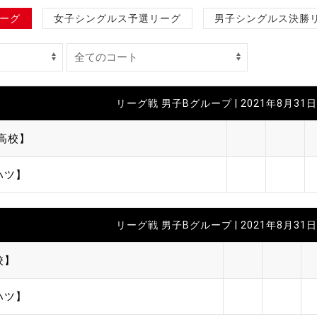
制作
ーグ
女子シングルス予選リーグ
男子シングルス決勝
審判
リーグ戦 男子Bグループ | 2021年8月31日 
高校】
ハツ】
バナ
員会
リーグ戦 男子Bグループ | 2021年8月31日 
委員
事業
校】
ハツ】