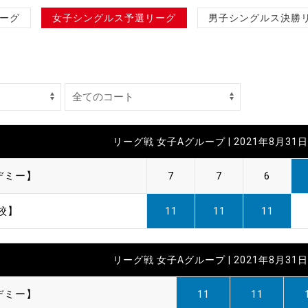
制作
ーグ
女子シングルス予選リーグ
男子シングルス決勝
審判
リーグ戦 女子Aグループ | 2021年8月31日 
バナ
デミー】
7
7
6
員会
校】
11
11
11
委員
事業
リーグ戦 女子Aグループ | 2021年8月31日 
デミー】
11
11