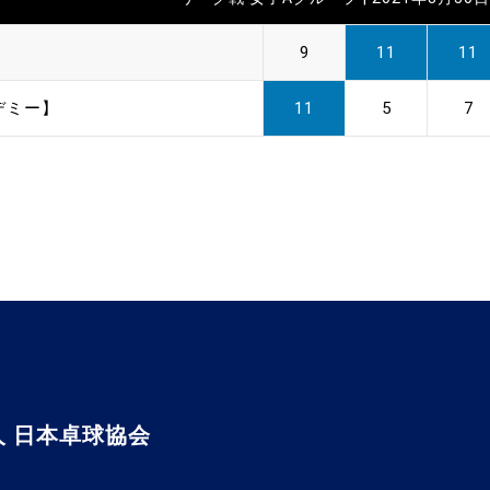
】
9
11
11
デミー】
11
5
7
 日本卓球協会