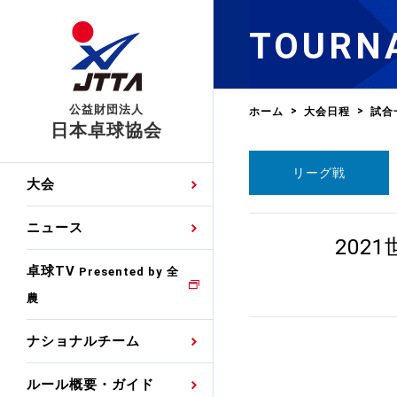
TOURN
公益財団法人
ホーム
大会日程
試合
日本卓球協会
リーグ戦
日程
大会・試合
男子ナショナルチーム
卓球の基本的なルール
協会会員登録
卓球協会のミッション
国際交流届申込みフォ
大会
手・候補
公式記録
日本代表
競技規則
会長あいさつ
国際大会自主参加申請
ニュース
ゼッケンについて
202
女子ナショナルチーム
手・候補
特集
観戦ガイド
競技者育成事業
役員委員
競技ウエア広告申請
卓球TV
国内ランキング
Presented by 全
農
男子世界ランキング
TV・メディア情報
卓球用語集
審判
沿革・組織図
競技ウエアチーム名申
公式大会優勝記録
ナショナルチーム
女子世界ランキング
お知らせ
スポーツ栄養カルタ
指導者
取り組み・活動
日本卓球ルールのお問
わせ
ルール概要・ガイド
各種選考基準