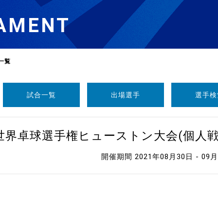
AMENT
一覧
試合一覧
出場選手
選手検
選
ーム
1世界卓球選手権ヒューストン大会(個人
選
開催期間 2021年08月30日 - 09
請
い合