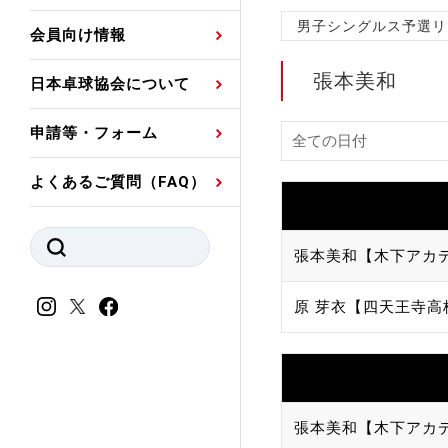
プレスリリース
公認資格者名簿
関連団体代表委員など
審判員ネームプレート
男子シングルス予選リ
会員向け情報
強化スタッフ
申込
競技者(パスウェイ)・
公認品一覧
規程・お見舞い制度
張本美和
日本卓球協会について
その他
公認メーカー一覧
ハンドブックデータ
申請等・フォーム
委員会
事業計画・事業報告
よくあるご質問（FAQ）
財務諸表等
指導者養成委員会
JTTAスポーツ団体ガ
競技者育成委員会
張本美和【木下アカ
ンスコード
スポーツ医・科学委
原 芽衣【四天王寺高
理事会報告
アンチ・ドーピング
スポーツ振興くじ助成
会
等
張本美和【木下アカ
加盟団体一覧