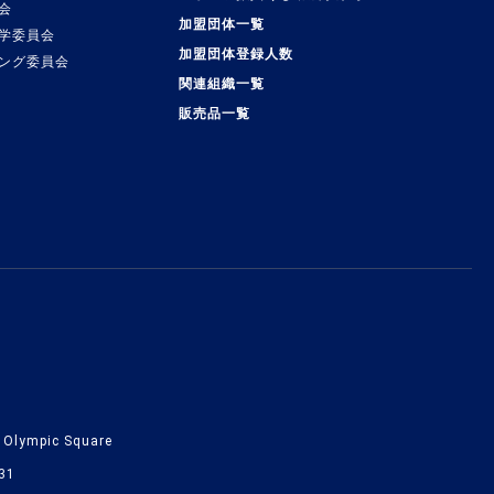
会
加盟団体一覧
学委員会
加盟団体登録人数
ング委員会
関連組織一覧
販売品一覧
lympic Square
31