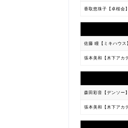
香取悠珠子【卓桜会
加盟団体登録人数
関連組織一覧
販売品一覧
佐藤 瞳【ミキハウス
張本美和【木下アカ
森田彩音【デンソー
張本美和【木下アカ