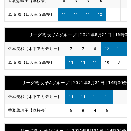
香取悠珠子【卓桜会】
6
9
9
10
原 芽衣【四天王寺高校】
11
11
11
12
リーグ戦 女子Aグループ | 2021年8月31日 | 16時0
張本美和【木下アカデミー】
7
7
6
12
11
1
原 芽衣【四天王寺高校】
11
11
11
10
7
1
リーグ戦 女子Aグループ | 2021年8月31日 | 14時00分
張本美和【木下アカデミー】
11
11
11
11
香取悠珠子【卓桜会】
5
8
4
6
リーグ戦 女子Aグループ | 2021年8月31日 | 14時00分