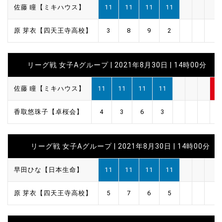
佐藤 瞳【ミキハウス】
11
11
11
11
原 芽衣【四天王寺高校】
3
8
9
2
リーグ戦 女子Aグループ | 2021年8月30日 | 14時00分
佐藤 瞳【ミキハウス】
11
11
11
11
4
香取悠珠子【卓桜会】
4
3
6
3
0
リーグ戦 女子Aグループ | 2021年8月30日 | 14時00分
早田ひな【日本生命】
11
11
11
11
原 芽衣【四天王寺高校】
5
7
6
5