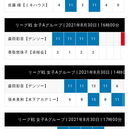
佐藤 瞳【ミキハウス】
4
11
3
11
4
9
リーグ戦 女子Aグループ | 2021年8月30日 | 16時00分
森田彩音【デンソー】
11
11
11
11
4
香取悠珠子【卓桜会】
2
1
2
2
0
リーグ戦 女子Aグループ | 2021年8月30日 | 14時0
森田彩音【デンソー】
11
11
13
11
6
張本美和【木下アカデミー】
6
8
15
8
11
1
リーグ戦 女子Aグループ | 2021年8月30日 | 17時00分