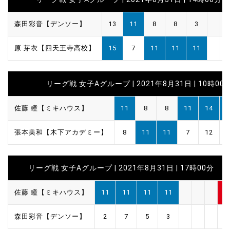
森田彩音【デンソー】
13
11
8
8
3
原 芽衣【四天王寺高校】
15
7
11
11
11
リーグ戦 女子Aグループ | 2021年8月31日 | 10時00
佐藤 瞳【ミキハウス】
11
8
8
11
14
1
張本美和【木下アカデミー】
8
11
11
7
12
リーグ戦 女子Aグループ | 2021年8月31日 | 17時00分
佐藤 瞳【ミキハウス】
11
11
11
11
4
森田彩音【デンソー】
2
7
5
3
0