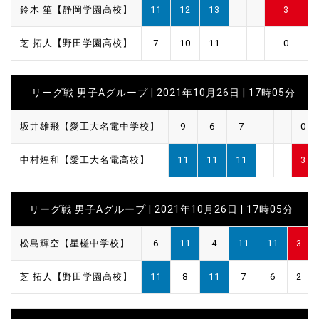
鈴木 笙【静岡学園高校】
11
12
13
3
芝 拓人【野田学園高校】
7
10
11
0
リーグ戦 男子Aグループ | 2021年10月26日 | 17時05分
坂井雄飛【愛工大名電中学校】
9
6
7
0
中村煌和【愛工大名電高校】
11
11
11
3
リーグ戦 男子Aグループ | 2021年10月26日 | 17時05分
松島輝空【星槎中学校】
6
11
4
11
11
3
芝 拓人【野田学園高校】
11
8
11
7
6
2