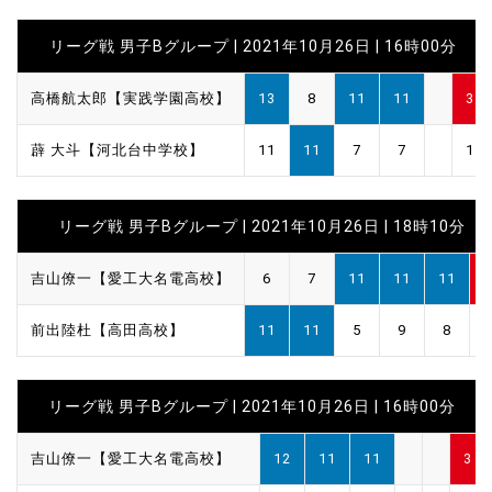
リーグ戦 男子Bグループ | 2021年10月26日 | 16時00分
高橋航太郎【実践学園高校】
13
8
11
11
3
薜 大斗【河北台中学校】
11
11
7
7
1
リーグ戦 男子Bグループ | 2021年10月26日 | 18時10分
吉山僚一【愛工大名電高校】
6
7
11
11
11
3
前出陸杜【高田高校】
11
11
5
9
8
2
リーグ戦 男子Bグループ | 2021年10月26日 | 16時00分
吉山僚一【愛工大名電高校】
12
11
11
3