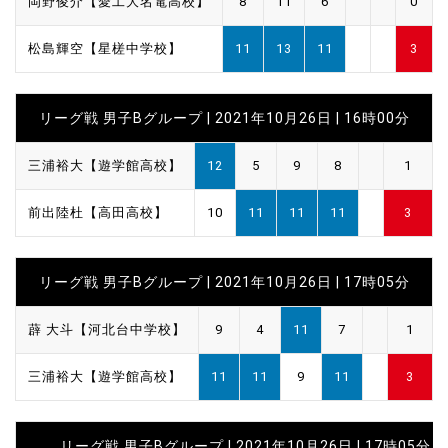
岡野俊介【愛工大名電高校】
8
11
6
0
松島輝空【星槎中学校】
11
13
11
3
リーグ戦 男子Bグループ | 2021年10月26日 | 16時00分
三浦裕大【遊学館高校】
12
5
9
8
1
前出陸杜【高田高校】
10
11
11
11
3
リーグ戦 男子Bグループ | 2021年10月26日 | 17時05分
薜 大斗【河北台中学校】
9
4
11
7
1
三浦裕大【遊学館高校】
11
11
9
11
3
リーグ戦 男子Bグループ | 2021年10月26日 | 17時05分