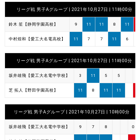
リーグ戦 男子Aグループ | 2021年10月27日 | 11時00分
鈴木 笙【静岡学園高校】
9
11
11
8
11
3
中村煌和【愛工大名電高校】
11
7
7
11
6
2
リーグ戦 男子Aグループ | 2021年10月27日 | 11時00分
坂井雄飛【愛工大名電中学校】
3
11
5
5
1
芝 拓人【野田学園高校】
11
8
11
11
3
リーグ戦 男子Aグループ | 2021年10月27日 | 10時00分
坂井雄飛【愛工大名電中学校】
9
7
8
0