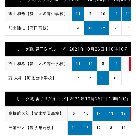
吉山和希【愛工大名電中学校】
11
7
10
11
11
前出陸杜【高田高校】
9
11
12
7
7
リーグ戦 男子Bグループ | 2021年10月26日 | 18時10分
吉山和希【愛工大名電中学校】
11
11
5
11
3
薜 大斗【河北台中学校】
7
6
11
8
1
リーグ戦 男子Bグループ | 2021年10月26日 | 18時10分
高橋航太郎【実践学園高校】
6
10
14
11
13
3
三浦裕大【遊学館高校】
11
12
12
8
11
2