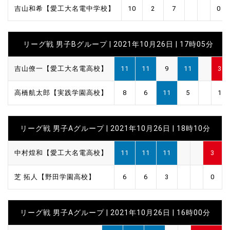
吉山和希【愛工大名電中学校】
10
2
7
0
リーグ戦 男子Bグループ | 2021年10月26日 | 17時05分
吉山僚一【愛工大名電高校】
11
11
9
11
3
高橋航太郎【実践学園高校】
8
6
11
5
1
リーグ戦 男子Aグループ | 2021年10月26日 | 18時10分
中村煌和【愛工大名電高校】
11
11
11
3
芝 拓人【野田学園高校】
6
6
3
0
リーグ戦 男子Aグループ | 2021年10月26日 | 16時00分