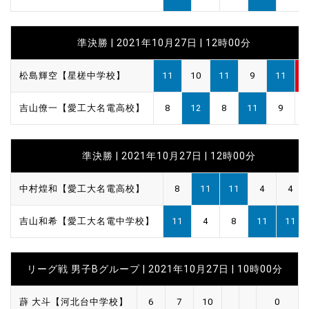
準決勝 | 2021年10月27日 | 12時00分
松島輝空【星槎中学校】
11
10
11
9
11
3
吉山僚一【愛工大名電高校】
8
12
8
11
9
2
準決勝 | 2021年10月27日 | 12時00分
中村煌和【愛工大名電高校】
8
11
11
4
4
吉山和希【愛工大名電中学校】
11
4
8
11
11
リーグ戦 男子Bグループ | 2021年10月27日 | 10時00分
薜 大斗【河北台中学校】
6
7
10
0