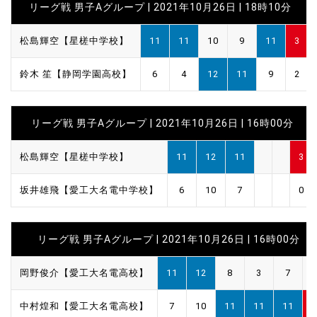
リーグ戦 男子Aグループ | 2021年10月26日 | 18時10分
松島輝空【星槎中学校】
11
11
10
9
11
3
鈴木 笙【静岡学園高校】
6
4
12
11
9
2
リーグ戦 男子Aグループ | 2021年10月26日 | 16時00分
松島輝空【星槎中学校】
11
12
11
3
坂井雄飛【愛工大名電中学校】
6
10
7
0
リーグ戦 男子Aグループ | 2021年10月26日 | 16時00分
岡野俊介【愛工大名電高校】
11
12
8
3
7
2
中村煌和【愛工大名電高校】
7
10
11
11
11
3