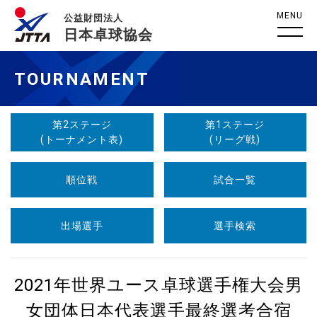
MENU
公益財団法人
日本卓球協会
TOURNAMENT
第2ステージ
第1ステージ
(トーナメント表)
(リーグ戦)
順位戦
試合一覧
出場選手
選手検索
2021年世界ユース卓球選手権大会男
女団体日本代表選手最終選考合宿