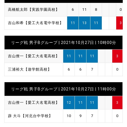
高橋航太郎【実践学園高校】
6
11
8
0
吉山和希【愛工大名電中学校】
11
13
11
3
リーグ戦 男子Bグループ | 2021年10月27日 | 10時00分
吉山僚一【愛工大名電高校】
11
11
11
3
三浦裕大【遊学館高校】
6
6
7
0
リーグ戦 男子Bグループ | 2021年10月27日 | 11時00分
吉山僚一【愛工大名電高校】
12
11
11
3
薜 大斗【河北台中学校】
10
9
7
0