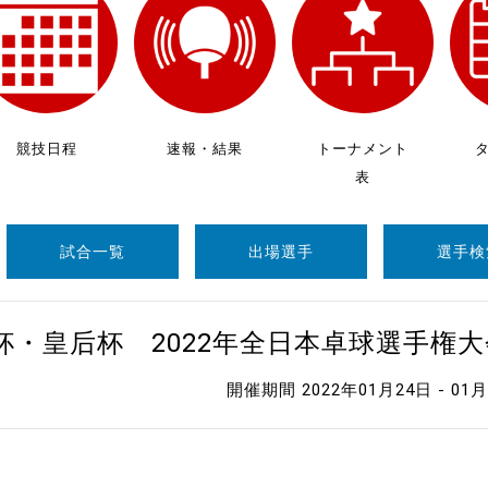
制作
審判
競技日程
速報・結果
トーナメント
表
試合一覧
出場選手
選手検
バナ
員会
杯・皇后杯 2022年全日本卓球選手権
委員
開催期間 2022年01月24日 - 01
事業