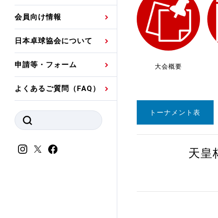
プレスリリース
公認資格者名簿
関連団体代表委員など
審判員ネームプレート
会員向け情報
強化スタッフ
申込
競技者(パスウェイ)・
公認品一覧
規程・お見舞い制度
日本卓球協会について
その他
公認メーカー一覧
ハンドブックデータ
申請等・フォーム
大会概要
委員会
事業計画・事業報告
よくあるご質問（FAQ）
財務諸表等
指導者養成委員会
トーナメント表
JTTAスポーツ団体ガ
競技者育成委員会
ンスコード
スポーツ医・科学委
天皇
理事会報告
アンチ・ドーピング
スポーツ振興くじ助成
会
等
加盟団体一覧