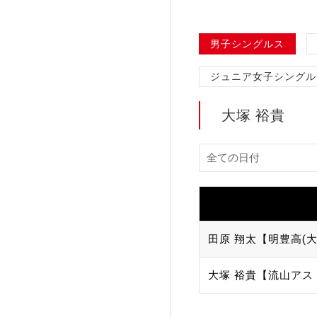
加盟団体登録人数
男子シングルス
関連組織一覧
ジュニア女子シングル
販売品一覧
大塚 裕貴
田原 翔太【明豊高(大
大塚 裕貴【流山アス