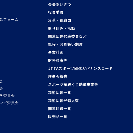
会長あいさつ
役員委員
みフォーム
沿革・組織図
取り組み・活動
関連団体代表委員など
規程・お見舞い制度
事業計画
覧
財務諸表等
JTTAスポーツ団体ガバナンスコード
理事会報告
会
スポーツ振興くじ助成事業等
会
加盟団体一覧
学委員会
加盟団体登録人数
ング委員会
関連組織一覧
販売品一覧