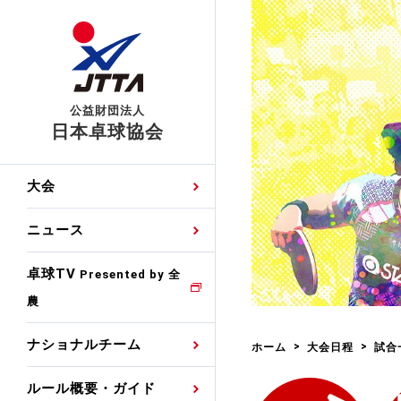
公益財団法人
日本卓球協会
日程
大会・試合
男子ナショナルチーム
卓球の基本的なルール
協会会員登録
卓球協会のミッション
国際交流届申込みフォ
大会
手・候補
公式記録
日本代表
競技規則
会長あいさつ
国際大会自主参加申請
ニュース
ゼッケンについて
女子ナショナルチーム
手・候補
特集
観戦ガイド
競技者育成事業
役員委員
競技ウエア広告申請
卓球TV
国内ランキング
Presented by 全
農
男子世界ランキング
TV・メディア情報
卓球用語集
審判
沿革・組織図
競技ウエアチーム名申
公式大会優勝記録
ナショナルチーム
ホーム
大会日程
試合
女子世界ランキング
お知らせ
スポーツ栄養カルタ
指導者
取り組み・活動
日本卓球ルールのお問
わせ
ルール概要・ガイド
各種選考基準