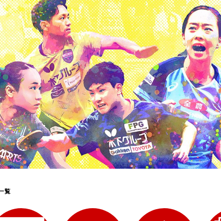
選
ーム
選
請
一覧
い合