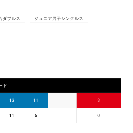
合ダブルス
ジュニア男子シングルス
ード
13
11
3
11
6
0