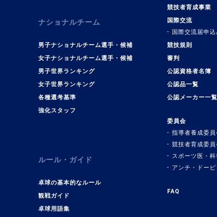
競技者育成事業
国際交流
ナショナルチーム
国際交流届申込
男子ナショナルチーム選手・候補
競技規則
女子ナショナルチーム選手・候補
審判
男子世界ランキング
公認資格者名簿
女子世界ランキング
公認品一覧
各種選考基準
公認メーカー一
強化スタッフ
委員会
指導者養成委員
競技者育成委員
スポーツ医・科
ルール・ガイド
アンチ・ドーピ
卓球の基本的なルール
FAQ
観戦ガイド
卓球用語集