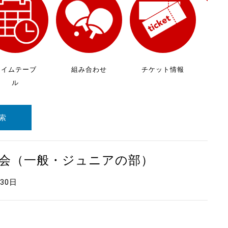
放
ケ
タイムテーブ
組み合わせ
チケット情報
ル
索
大会（一般・ジュニアの部）
月30日