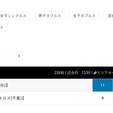
女子シングルス
男子ダブルス
女子ダブルス
混
ス
2回戦 | 試合ID : 1230 |
スコアカ
分)】
11
トロズ(千葉)】
8