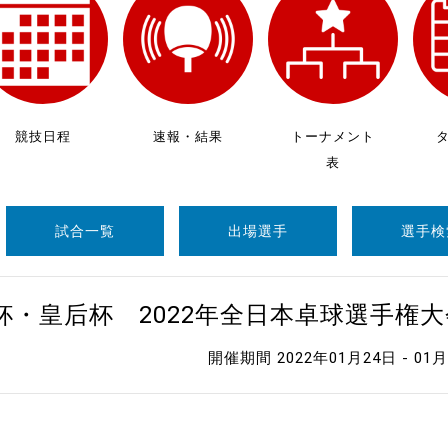
制作
審判
競技日程
速報・結果
トーナメント
表
試合一覧
出場選手
選手検
バナ
員会
杯・皇后杯 2022年全日本卓球選手権
委員
開催期間 2022年01月24日 - 01
事業