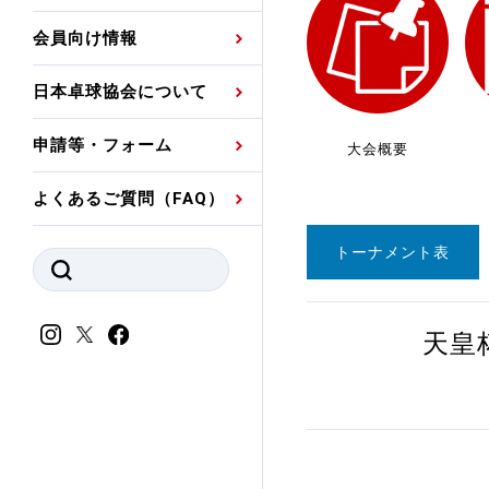
プレスリリース
公認資格者名簿
関連団体代表委員など
審判員ネームプレート
会員向け情報
強化スタッフ
申込
競技者(パスウェイ)・
公認品一覧
規程・お見舞い制度
日本卓球協会について
その他
公認メーカー一覧
ハンドブックデータ
申請等・フォーム
大会概要
委員会
事業計画・事業報告
よくあるご質問（FAQ）
財務諸表等
指導者養成委員会
トーナメント表
JTTAスポーツ団体ガ
競技者育成委員会
ンスコード
スポーツ医・科学委
天皇
理事会報告
アンチ・ドーピング
スポーツ振興くじ助成
会
等
加盟団体一覧