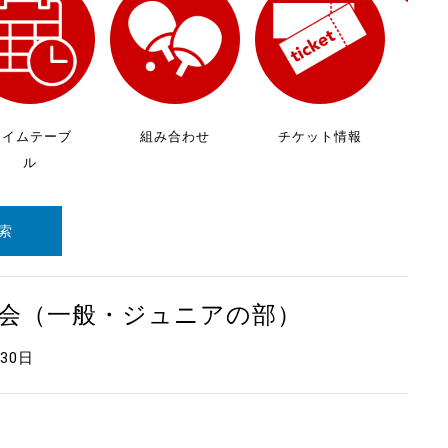
放
ケ
タイムテーブ
組み合わせ
チケット情報
ル
索
大会（一般・ジュニアの部）
月30日