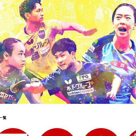
選
ーム
選
請
一覧
い合