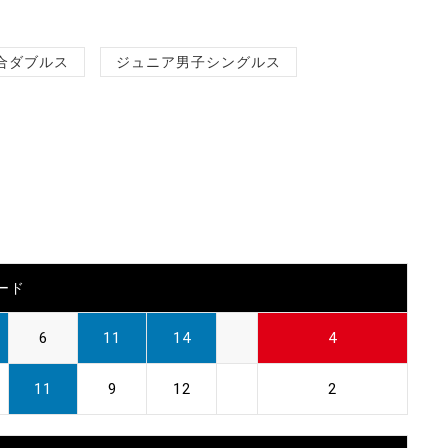
合ダブルス
ジュニア男子シングルス
ード
6
11
14
4
11
9
12
2