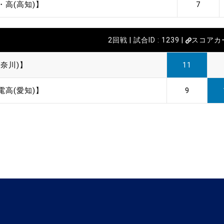
・高(高知)】
7
2回戦 | 試合ID : 1239 |
スコアカ
奈川)】
11
電高(愛知)】
9