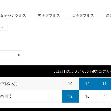
女子シングルス
男子ダブルス
女子ダブルス
混
ス
6回戦 | 試合ID : 1605 |
スコアカ
プ(栃木)】
10
12
11
奈川)】
12
10
4