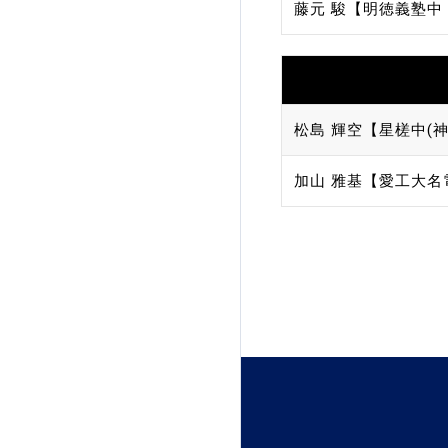
藤元 駿【明徳義塾中
松島 輝空【星槎中(神
加山 雅基【愛工大名