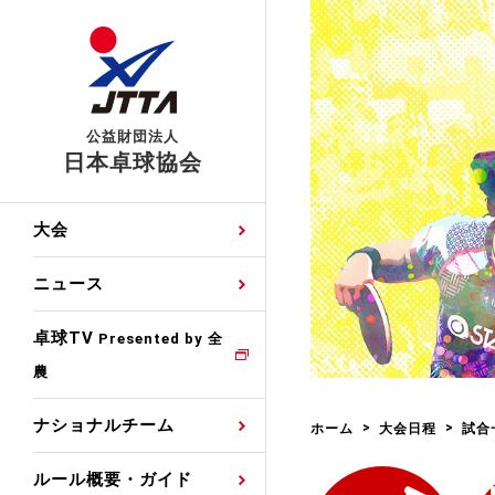
公益財団法人
日本卓球協会
日程
大会・試合
男子ナショナルチーム
卓球の基本的なルール
協会会員登録
卓球協会のミッション
国際交流届申込みフォ
大会
手・候補
公式記録
日本代表
競技規則
会長あいさつ
国際大会自主参加申請
ニュース
ゼッケンについて
女子ナショナルチーム
手・候補
特集
観戦ガイド
競技者育成事業
役員委員
競技ウエア広告申請
卓球TV
国内ランキング
Presented by 全
農
男子世界ランキング
TV・メディア情報
卓球用語集
審判
沿革・組織図
競技ウエアチーム名申
公式大会優勝記録
ナショナルチーム
ホーム
大会日程
試合
女子世界ランキング
お知らせ
スポーツ栄養カルタ
指導者
取り組み・活動
日本卓球ルールのお問
わせ
ルール概要・ガイド
各種選考基準