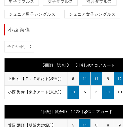
男子ダブルス
女子ダブルス
混合ダブルス
ジュニア男子シングルス
ジュニア女子シングルス
小西 海偉
5回戦 | 試合ID : 1514 |
スコアカード
上田 仁【Ｔ．Ｔ彩たま(埼玉)】
8
11
11
9
12
小西 海偉【東京アート(東京)】
11
5
5
11
10
4回戦 | 試合ID : 1428 |
スコアカード
菅沼 湧輝【明治大(大阪)】
5
11
8
8
9