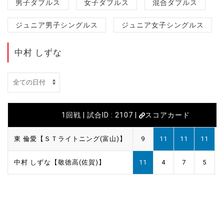
男子ダブルス
女子ダブルス
混合ダブルス
ジュニア男子シングルス
ジュニア女子シングルス
中村 しずな
1回戦 | 試合ID : 2107 |
スコアカード
東 倫愛【ＳＴライトニング(富山)】
9
11
11
11
中村 しずな【敬徳高(佐賀)】
11
4
7
5