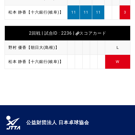
松本 静香【十六銀行(岐阜)】
11
11
11
3
2回戦 | 試合ID : 2236 |
スコアカード
野村 優香【朝日大(島根)】
L
松本 静香【十六銀行(岐阜)】
W
公益財団法人 日本卓球協会