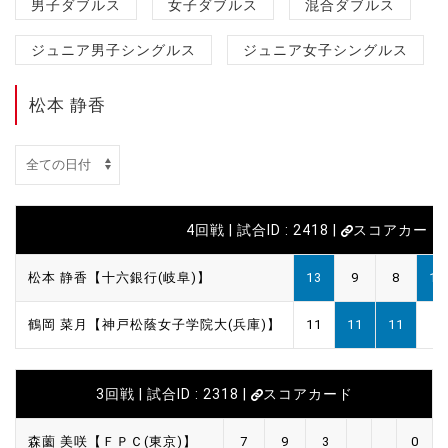
男子ダブルス
女子ダブルス
混合ダブルス
ジュニア男子シングルス
ジュニア女子シングルス
松本 静香
4回戦 | 試合ID : 2418 |
スコアカード
松本 静香【十六銀行(岐阜)】
13
9
8
11
鶴岡 菜月【神戸松蔭女子学院大(兵庫)】
11
11
11
6
3回戦 | 試合ID : 2318 |
スコアカード
森薗 美咲【ＦＰＣ(東京)】
7
9
3
0