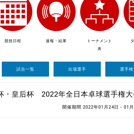
制作
審判
競技日程
速報・結果
トーナメント
表
試合一覧
出場選手
選手検
バナ
員会
杯・皇后杯 2022年全日本卓球選手権
委員
開催期間 2022年01月24日 - 01
事業