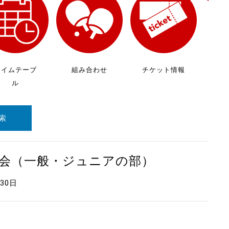
放
ケ
タイムテーブ
組み合わせ
チケット情報
ル
索
大会（一般・ジュニアの部）
月30日