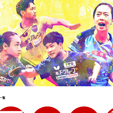
選
ーム
選
請
一覧
い合