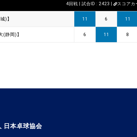
4回戦 | 試合ID : 2423 |
スコアカ
城)】
11
6
11
大(静岡)】
6
11
8
 日本卓球協会