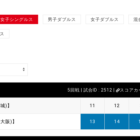
女子シングルス
男子ダブルス
女子ダブルス
混
ス
5回戦 | 試合ID : 2512 |
スコアカ
城)】
11
12
大阪)】
13
14