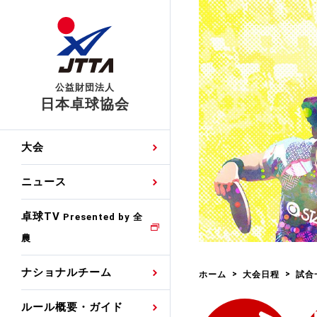
公益財団法人
日本卓球協会
日程
大会・試合
男子ナショナルチーム
卓球の基本的なルール
協会会員登録
卓球協会のミッション
国際交流届申込みフォ
大会
手・候補
公式記録
日本代表
競技規則
会長あいさつ
国際大会自主参加申請
ニュース
ゼッケンについて
女子ナショナルチーム
手・候補
特集
観戦ガイド
競技者育成事業
役員委員
競技ウエア広告申請
卓球TV
国内ランキング
Presented by 全
農
男子世界ランキング
TV・メディア情報
卓球用語集
審判
沿革・組織図
競技ウエアチーム名申
公式大会優勝記録
ナショナルチーム
ホーム
大会日程
試合
女子世界ランキング
お知らせ
スポーツ栄養カルタ
指導者
取り組み・活動
日本卓球ルールのお問
わせ
ルール概要・ガイド
各種選考基準