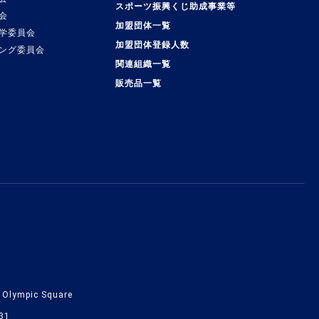
スポーツ振興くじ助成事業等
会
加盟団体一覧
学委員会
加盟団体登録人数
ング委員会
関連組織一覧
販売品一覧
lympic Square
31