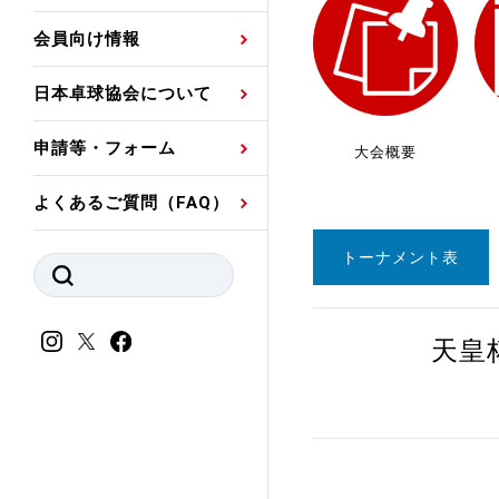
プレスリリース
公認資格者名簿
関連団体代表委員など
審判員ネームプレート
会員向け情報
強化スタッフ
申込
競技者(パスウェイ)・
公認品一覧
規程・お見舞い制度
日本卓球協会について
その他
公認メーカー一覧
ハンドブックデータ
申請等・フォーム
大会概要
委員会
事業計画・事業報告
よくあるご質問（FAQ）
財務諸表等
指導者養成委員会
トーナメント表
JTTAスポーツ団体ガ
競技者育成委員会
ンスコード
スポーツ医・科学委
天皇
理事会報告
アンチ・ドーピング
スポーツ振興くじ助成
会
等
加盟団体一覧