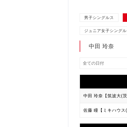
加盟団体登録人数
男子シングルス
関連組織一覧
ジュニア女子シングル
販売品一覧
中田 玲奈
中田 玲奈【筑波大(茨
佐藤 瞳【ミキハウス(