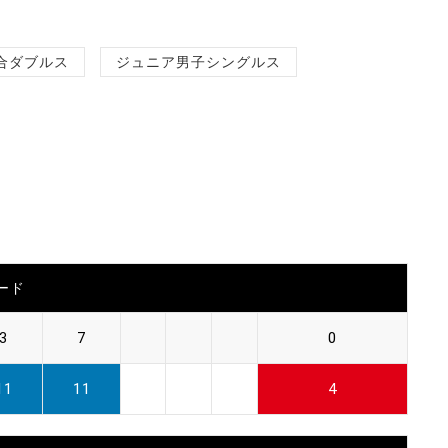
合ダブルス
ジュニア男子シングルス
ード
3
7
0
11
11
4