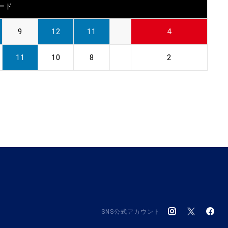
ード
9
12
11
4
11
10
8
2
SNS公式アカウント