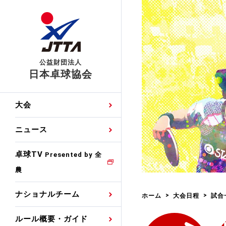
公益財団法人
日本卓球協会
日程
大会・試合
男子ナショナルチーム
卓球の基本的なルール
協会会員登録
卓球協会のミッション
国際交流届申込みフォ
大会
手・候補
公式記録
日本代表
競技規則
会長あいさつ
国際大会自主参加申請
ニュース
ゼッケンについて
女子ナショナルチーム
手・候補
特集
観戦ガイド
競技者育成事業
役員委員
競技ウエア広告申請
卓球TV
国内ランキング
Presented by 全
農
男子世界ランキング
TV・メディア情報
卓球用語集
審判
沿革・組織図
競技ウエアチーム名申
公式大会優勝記録
ナショナルチーム
ホーム
大会日程
試合
女子世界ランキング
お知らせ
スポーツ栄養カルタ
指導者
取り組み・活動
日本卓球ルールのお問
わせ
ルール概要・ガイド
各種選考基準