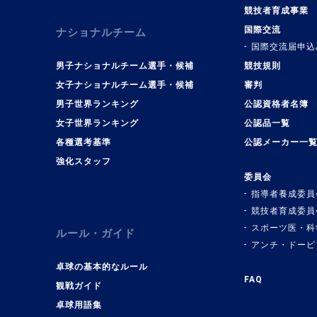
競技者育成事業
国際交流
ナショナルチーム
国際交流届申込
男子ナショナルチーム選手・候補
競技規則
女子ナショナルチーム選手・候補
審判
男子世界ランキング
公認資格者名簿
女子世界ランキング
公認品一覧
各種選考基準
公認メーカー一
強化スタッフ
委員会
指導者養成委員
競技者育成委員
スポーツ医・科
ルール・ガイド
アンチ・ドーピ
卓球の基本的なルール
FAQ
観戦ガイド
卓球用語集