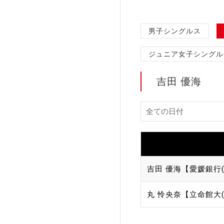
加盟団体登録人数
男子シングルス
関連組織一覧
ジュニア女子シングル
販売品一覧
吉田 優海
吉田 優海【愛媛銀行(
丸 怜央奈【立命館大(