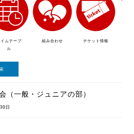
放
ケ
タイムテーブ
組み合わせ
チケット情報
ル
索
大会（一般・ジュニアの部）
月30日