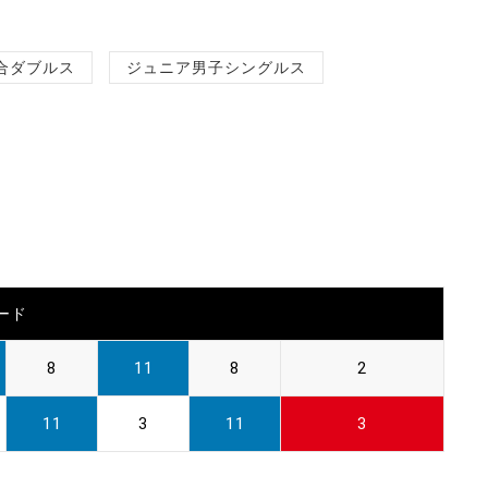
合ダブルス
ジュニア男子シングルス
ード
8
11
8
2
11
3
11
3