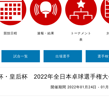
制作
審判
競技日程
速報・結果
トーナメント
表
試合一覧
出場選手
選手検
バナ
員会
杯・皇后杯 2022年全日本卓球選手権
委員
開催期間 2022年01月24日 - 01
事業