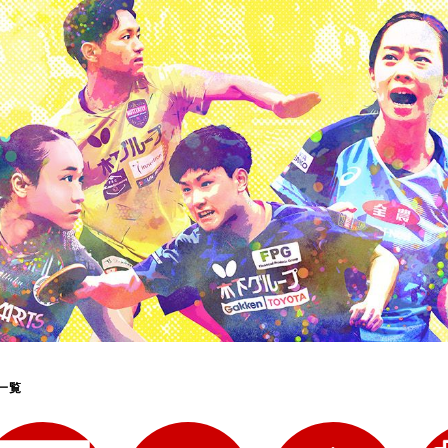
選
ーム
選
請
一覧
い合