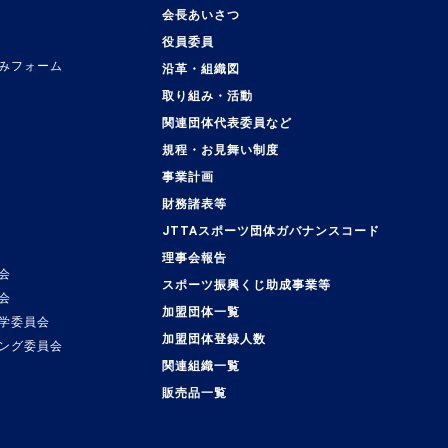
会長あいさつ
役員委員
みフォーム
沿革・組織図
取り組み・活動
関連団体代表委員など
規程・お見舞い制度
事業計画
覧
財務諸表等
JTTAスポーツ団体ガバナンスコード
理事会報告
会
スポーツ振興くじ助成事業等
会
加盟団体一覧
学委員会
加盟団体登録人数
ング委員会
関連組織一覧
販売品一覧