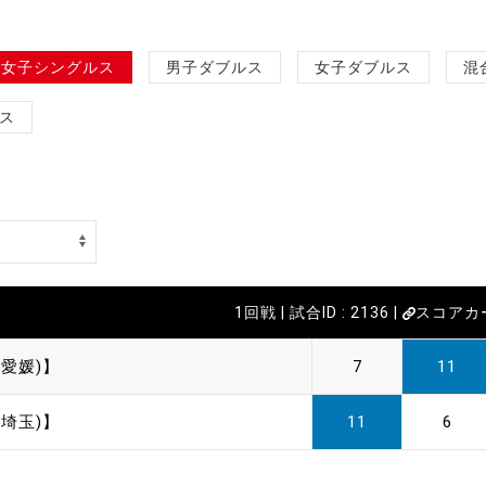
女子シングルス
男子ダブルス
女子ダブルス
混
ス
1回戦 | 試合ID : 2136 |
スコアカ
愛媛)】
7
11
埼玉)】
11
6