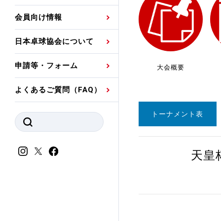
プレスリリース
公認資格者名簿
関連団体代表委員など
審判員ネームプレート
会員向け情報
強化スタッフ
申込
競技者(パスウェイ)・
公認品一覧
規程・お見舞い制度
日本卓球協会について
その他
公認メーカー一覧
ハンドブックデータ
申請等・フォーム
大会概要
委員会
事業計画・事業報告
よくあるご質問（FAQ）
財務諸表等
指導者養成委員会
トーナメント表
JTTAスポーツ団体ガ
競技者育成委員会
ンスコード
スポーツ医・科学委
天皇
理事会報告
アンチ・ドーピング
スポーツ振興くじ助成
会
等
加盟団体一覧