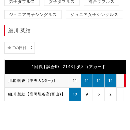
男子ダブルス
女子ダブルス
混合ダブルス
ジュニア男子シングルス
ジュニア女子シングルス
細川 菜結
1回戦 | 試合ID : 2143 |
スコアカード
川北 帆香【中央大(埼玉)】
11
11
11
11
3
細川 菜結【高岡龍谷高(富山)】
13
9
6
2
1