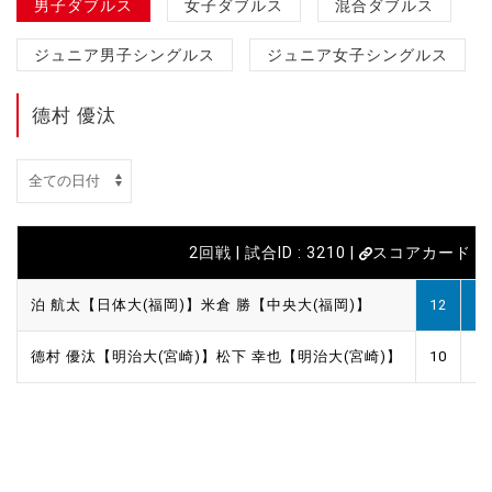
男子ダブルス
女子ダブルス
混合ダブルス
ジュニア男子シングルス
ジュニア女子シングルス
德村 優汰
2回戦 | 試合ID : 3210 |
スコアカード
泊 航太【日体大(福岡)】
米倉 勝【中央大(福岡)】
12
11
德村 優汰【明治大(宮崎)】
松下 幸也【明治大(宮崎)】
10
6